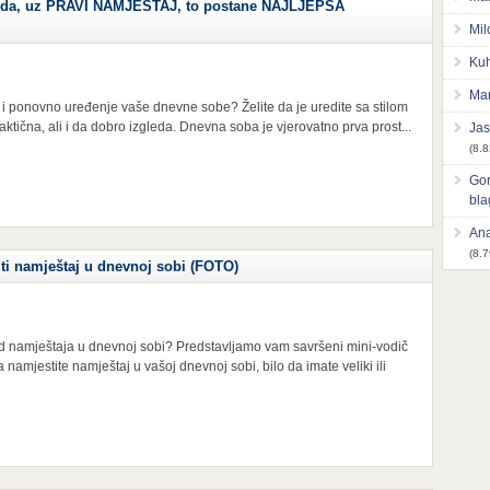
a, uz PRAVI NAMJEŠTAJ, to postane NAJLJEPŠA
Mil
Kuh
Mar
 i ponovno uređenje vaše dnevne sobe? Želite da je uredite sa stilom
raktična, ali i da dobro izgleda. Dnevna soba je vjerovatno prva prost...
Jas
(8.8
Gor
bl
Ana
(8.7
ti namještaj u dnevnoj sobi (FOTO)
ed namještaja u dnevnoj sobi? Predstavljamo vam savršeni mini-vodič
 namjestite namještaj u vašoj dnevnoj sobi, bilo da imate veliki ili