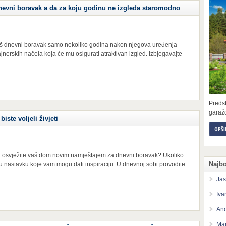
vni boravak a da za koju godinu ne izgleda staromodno
 vaš dnevni boravak samo nekoliko godina nakon njegova uređenja
ajnerskih načela koja će mu osigurati atraktivan izgled. Izbjegavajte
Preds
garažo
ste voljeli živjeti
OPŠI
 da osvježite vaš dom novim namještajem za dnevni boravak? Ukoliko
Najbo
e u nastavku koje vam mogu dati inspiraciju. U dnevnoj sobi provodite
Jas
Iva
And
Mar