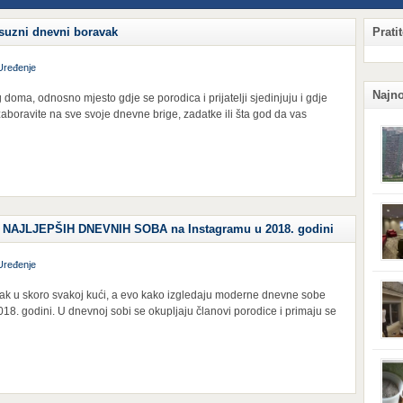
suzni dnevni boravak
Prati
Uređenje
Najno
doma, odnosno mjesto gdje se porodica i prijatelji sjedinjuju i gdje
aboravite na sve svoje dnevne brige, zadatke ili šta god da vas
Qian
Hang
ET NAJLJEPŠIH DNEVNIH SOBA na Instagramu u 2018. godini
ljud
obzi
potr
Uređenje
komp
sigu
njeg
tak u skoro svakoj kući, a evo kako izgledaju moderne dnevne sobe
kaka
situ
18. godini. U dnevnoj sobi se okupljaju članovi porodice i primaju se
prij
koji
Surv
vas 
svoj
vetru
tera