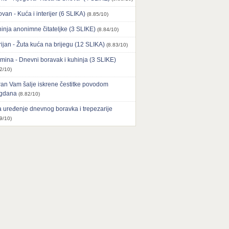
ovan - Kuća i interijer (6 SLIKA)
(8.85/10)
inja anonimne čitateljke (3 SLIKE)
(8.84/10)
ijan - Žuta kuća na brijegu (12 SLIKA)
(8.83/10)
mina - Dnevni boravak i kuhinja (3 SLIKE)
2/10)
an Vam šalje iskrene čestitke povodom
agdana
(8.82/10)
 uređenje dnevnog boravka i trepezarije
9/10)