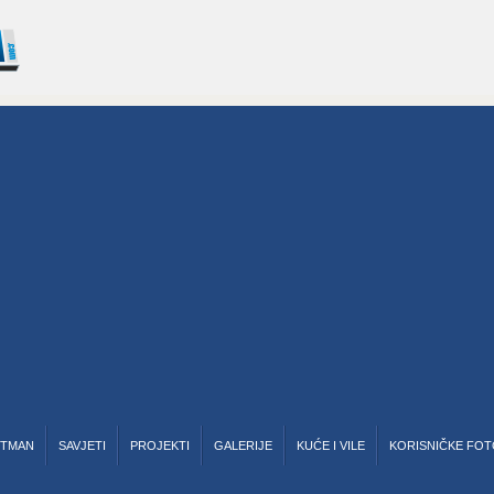
RTMAN
SAVJETI
PROJEKTI
GALERIJE
KUĆE I VILE
KORISNIČKE FOT