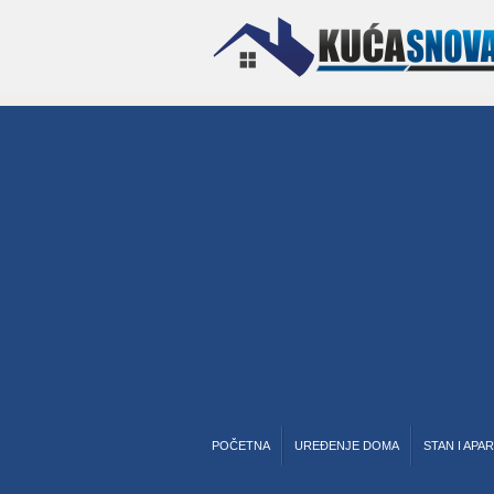
POČETNA
UREĐENJE DOMA
STAN I APA