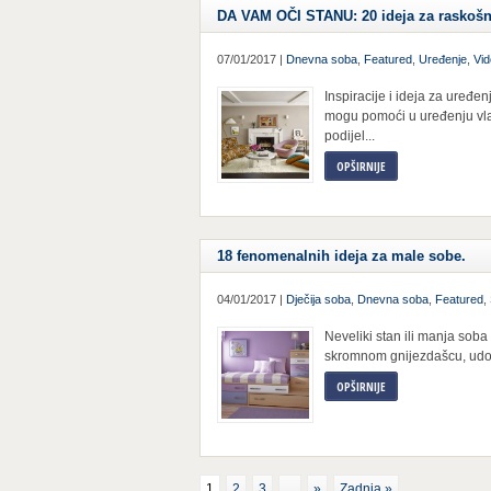
DA VAM OČI STANU: 20 ideja za raskoš
07/01/2017 |
Dnevna soba
,
Featured
,
Uređenje
,
Vi
Inspiracije i ideja za uređ
mogu pomoći u uređenju vlas
podijel...
OPŠIRNIJE
18 fenomenalnih ideja za male sobe.
04/01/2017 |
Dječija soba
,
Dnevna soba
,
Featured
,
Neveliki stan ili manja soba
skromnom gnijezdašcu, udobno
OPŠIRNIJE
1
2
3
...
»
Zadnja »