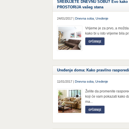
SREĐUJETE DNEVNU SOBU? Evo kako d
PROSTORIJA vašeg stana
24/01/2017 |
Dnevna soba
,
Uređenje
Vrijeme je za prvo, a možda
kako bi u isto vrijeme bila p
OPŠIRNIJE
Uređenje doma: Kako pravilno rasporedi
11/01/2017 |
Dnevna soba
,
Uređenje
Želite da promenite raspor
koji će vam pokazati kako da
ma...
OPŠIRNIJE