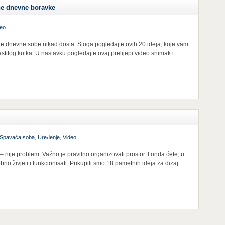
ne dnevne boravke
deo
enje dnevne sobe nikad dosta. Stoga pogledajte ovih 20 ideja, koje vam
titog kutka. U nastavku pogledajte ovaj prelijepi video snimak i
Spavaća soba
,
Uređenje
,
Video
 – nije problem. Važno je pravilno organizovati prostor. I onda ćete, u
 živjeti i funkcionisati. Prikupili smo 18 pametnih ideja za dizaj...