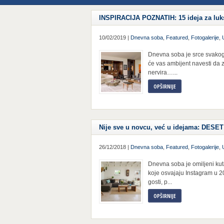
INSPIRACIJA POZNATIH: 15 ideja za luk
10/02/2019 |
Dnevna soba
,
Featured
,
Fotogalerije
,
Dnevna soba je srce svakog 
će vas ambijent navesti da z
nervira…...
OPŠIRNIJE
Nije sve u novcu, već u idejama: DES
26/12/2018 |
Dnevna soba
,
Featured
,
Fotogalerije
,
Dnevna soba je omiljeni ku
koje osvajaju Instagram u 20
gosti, p...
OPŠIRNIJE