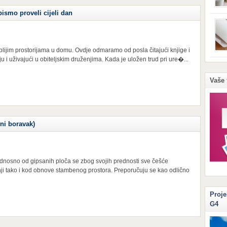
prom
ismo proveli cijeli dan
stvor
razn
kućn
se p
izbje
ijim prostorijama u domu. Ovdje odmaramo od posla čitajući knjige i
Možd
u i uživajući u obiteljskim druženjima. Kada je uložen trud pri ure�...
feno
peče
sitn
upot
Vaše 
živo
niko
Papi
vni boravak)
odnosno od gipsanih ploča se zbog svojih prednosti sve češće
ji tako i kod obnove stambenog prostora. Preporučuju se kao odlično
Proje
G4