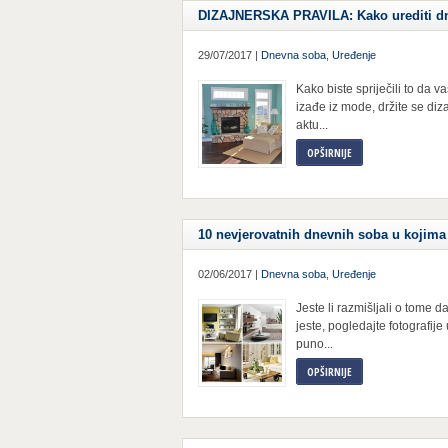
DIZAJNERSKA PRAVILA: Kako urediti dne
29/07/2017 |
Dnevna soba
,
Uređenje
Kako biste spriječili to da
izađe iz mode, držite se diz
aktu...
OPŠIRNIJE
10 nevjerovatnih dnevnih soba u kojima bi
02/06/2017 |
Dnevna soba
,
Uređenje
Jeste li razmišljali o tome
jeste, pogledajte fotografij
puno...
OPŠIRNIJE