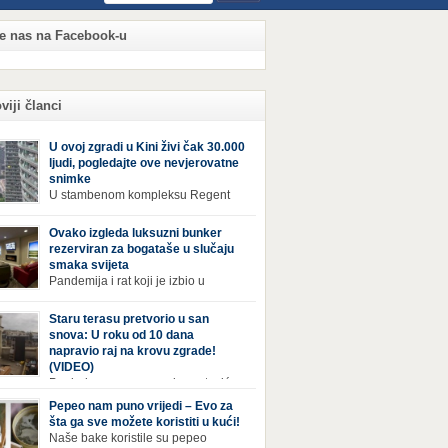
te nas na Facebook-u
viji članci
U ovoj zgradi u Kini živi čak 30.000
ljudi, pogledajte ove nevjerovatne
snimke
U stambenom kompleksu Regent
International, ogromnoj zgradi u
jiang Century Cityju u poslovnoj četvrti
Ovako izgleda luksuzni bunker
zhoua u Kini, trenutno živi gotovo 30 hiljada
rezerviran za bogataše u slučaju
i, koji nikad ne moraju izaći iz njega. Naime, s
smaka svijeta
rom na to da unutar zgrade mogu pronaći sve
Pandemija i rat koji je izbio u
epštine koje im zatrebaju, stanari ovog
Ukrajini pokazali su da nitko nije
leksa zapravo nemaju potrebe izlaziti izvan
ran od katastrofa koje mogu zadesiti svijet
Staru terasu pretvorio u san
a ako […]
v poznajemo. I dok se većina ljudi nada da
snova: U roku od 10 dana
acija u svijetu neće postati još gora te da su
napravio raj na krovu zgrade!
etnje nuklearnim oružjem isprazne, ima i onih
(VIDEO)
 se spremaju za najgori scenariji. Naime,
Pogled na ovu prepravku, ostaviće
ival Condo […]
bez daha Život na zadnjem spratu zgrade ima
Pepeo nam puno vrijedi – Evo za
ih prednosti, ali i mana. Izloženost kiši, suncu,
šta ga sve možete koristiti u kući!
 i snijegu čini da se materijali brže troše, a
Naše bake koristile su pepeo
sa poprimi ruiniran izgled. Ovaj muškarac je