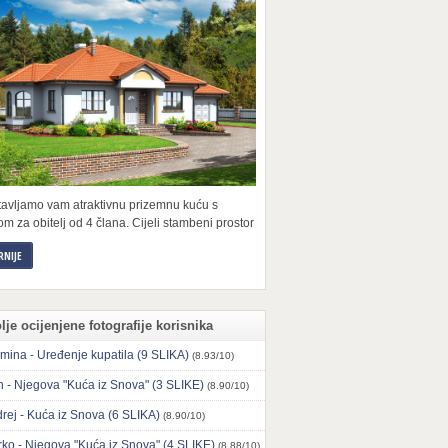
tavljamo vam atraktivnu prizemnu kuću s
m za obitelj od 4 člana. Cijeli stambeni prostor
RNIJE
lje ocijenjene fotografije korisnika
mina - Uređenje kupatila (9 SLIKA)
(8.93/10)
n - Njegova "Kuća iz Snova" (3 SLIKE)
(8.90/10)
rej - Kuća iz Snova (6 SLIKA)
(8.90/10)
ko - Njegova "Kuća iz Snova" (4 SLIKE)
(8.88/10)