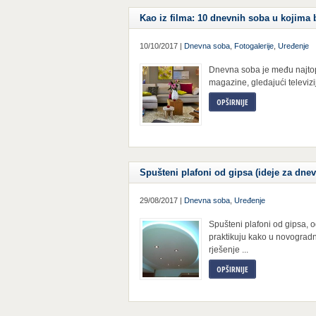
Kao iz filma: 10 dnevnih soba u kojima b
10/10/2017 |
Dnevna soba
,
Fotogalerije
,
Uređenje
Dnevna soba je među najtopl
magazine, gledajući televizij
OPŠIRNIJE
Spušteni plafoni od gipsa (ideje za dne
29/08/2017 |
Dnevna soba
,
Uređenje
Spušteni plafoni od gipsa, 
praktikuju kako u novogradn
rješenje ...
OPŠIRNIJE