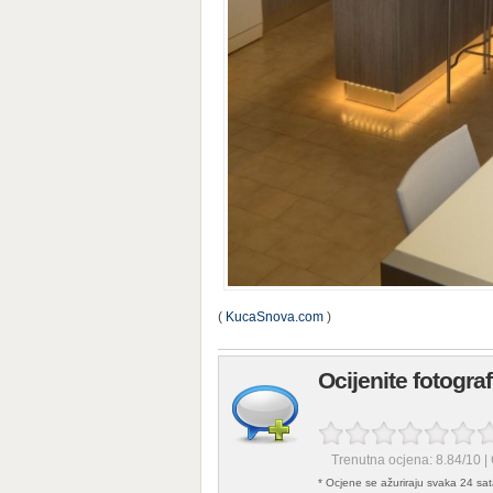
(
KucaSnova.com
)
Ocijenite fotogra
Trenutna ocjena:
8.84
/
10
|
* Ocjene se ažuriraju svaka 24 sat