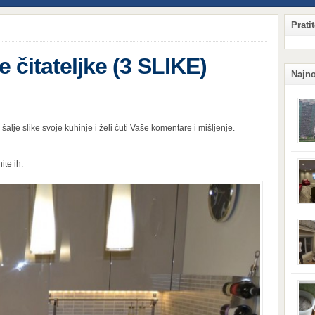
Prati
čitateljke (3 SLIKE)
Najno
šalje slike svoje kuhinje i želi čuti Vaše komentare i mišljenje.
Qian
ite ih.
Hang
ljud
obzi
potr
komp
sigu
njeg
kaka
situ
prij
koji
Surv
vas 
svoj
vetru
tera