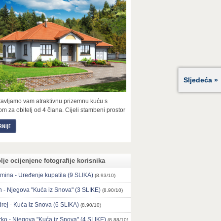
Sljedeća »
tavljamo vam atraktivnu prizemnu kuću s
m za obitelj od 4 člana. Cijeli stambeni prostor
RNIJE
lje ocijenjene fotografije korisnika
mina - Uređenje kupatila (9 SLIKA)
(8.93/10)
n - Njegova "Kuća iz Snova" (3 SLIKE)
(8.90/10)
rej - Kuća iz Snova (6 SLIKA)
(8.90/10)
ko - Njegova "Kuća iz Snova" (4 SLIKE)
(8.88/10)