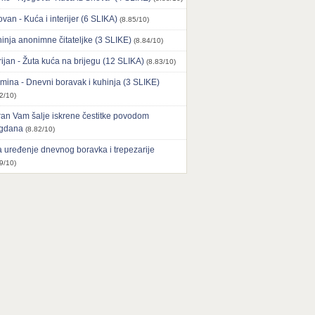
ovan - Kuća i interijer (6 SLIKA)
(8.85/10)
inja anonimne čitateljke (3 SLIKE)
(8.84/10)
ijan - Žuta kuća na brijegu (12 SLIKA)
(8.83/10)
mina - Dnevni boravak i kuhinja (3 SLIKE)
2/10)
an Vam šalje iskrene čestitke povodom
agdana
(8.82/10)
 uređenje dnevnog boravka i trepezarije
9/10)