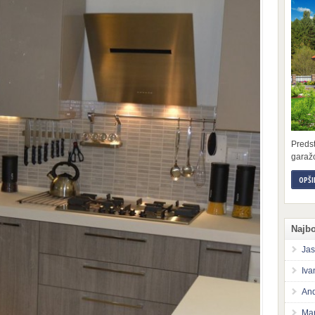
Preds
garažo
OPŠI
Najbo
Jas
Iva
And
Mar