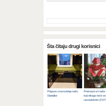
Šta čitaju drugi korisnici
Potpuno crna kuhinja naše
Prekrasni vrt naše č
čitateljke
koji nikoga neće ost
ravnodušnim (FO