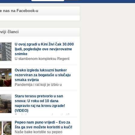
te nas na Facebook-u
viji članci
U ovoj zgradi u Kini živi čak 30.000
ljudi, pogledajte ove nevjerovatne
snimke
U stambenom kompleksu Regent
International, ogromnoj zgradi u
jiang Century Cityju u poslovnoj četvrti
Ovako izgleda luksuzni bunker
zhoua u Kini, trenutno živi gotovo 30 hiljada
rezerviran za bogataše u slučaju
i, koji nikad ne moraju izaći iz njega. Naime, s
smaka svijeta
rom na to da unutar zgrade mogu pronaći sve
Pandemija i rat koji je izbio u
epštine koje im zatrebaju, stanari ovog
Ukrajini pokazali su da nitko nije
leksa zapravo nemaju potrebe izlaziti izvan
ran od katastrofa koje mogu zadesiti svijet
Staru terasu pretvorio u san
a ako […]
v poznajemo. I dok se većina ljudi nada da
snova: U roku od 10 dana
acija u svijetu neće postati još gora te da su
napravio raj na krovu zgrade!
etnje nuklearnim oružjem isprazne, ima i onih
(VIDEO)
 se spremaju za najgori scenariji. Naime,
Pogled na ovu prepravku, ostaviće
ival Condo […]
bez daha Život na zadnjem spratu zgrade ima
Pepeo nam puno vrijedi – Evo za
ih prednosti, ali i mana. Izloženost kiši, suncu,
šta ga sve možete koristiti u kući!
 i snijegu čini da se materijali brže troše, a
Naše bake koristile su pepeo
sa poprimi ruiniran izgled. Ovaj muškarac je