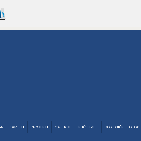
AN
SAVJETI
PROJEKTI
GALERIJE
KUĆE I VILE
KORISNIČKE FOTOG