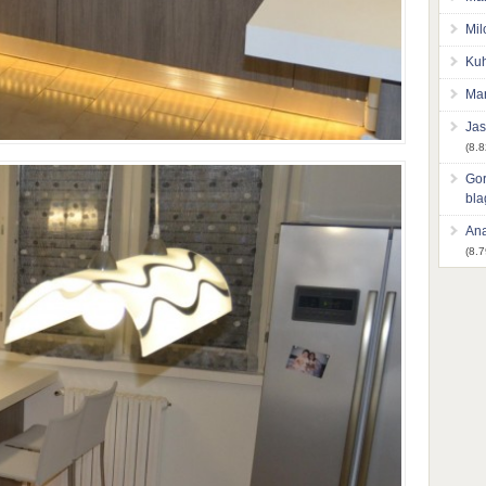
Mil
Kuh
Mar
Jas
(8.8
Gor
bl
Ana
(8.7