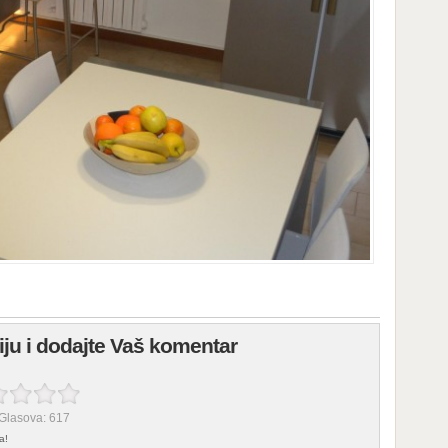
fiju i dodajte Vaš komentar
 Glasova:
617
a!