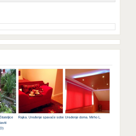
itateljice
Rajka. Uređenje spavaće sobe
Uređenje doma. Mirho L.
aviti
TO)