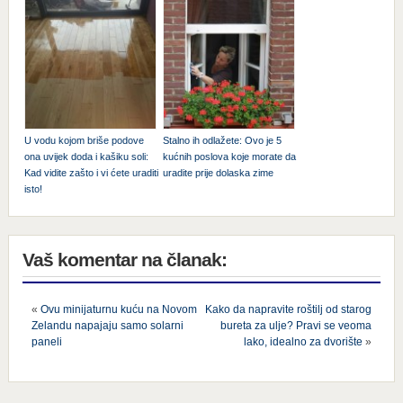
U vodu kojom briše podove
Stalno ih odlažete: Ovo je 5
ona uvijek doda i kašiku soli:
kućnih poslova koje morate da
Kad vidite zašto i vi ćete uraditi
uradite prije dolaska zime
isto!
Vaš komentar na članak:
«
Ovu minijaturnu kuću na Novom
Kako da napravite roštilj od starog
Zelandu napajaju samo solarni
bureta za ulje? Pravi se veoma
paneli
lako, idealno za dvorište
»