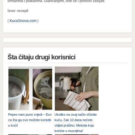
ormarima i plakarima. Glancanjem, one će i ponovo zasijati.
Izvor: recepti
(
KucaSnova.com
)
Šta čitaju drugi korisnici
Pepeo nam puno vrijedi – Evo
Ukoliko na ovaj način očistite
za šta ga sve možete koristiti
kuću, čak 10 dana nećete
u kući!
vidjeti prašinu: Metoda koju
koriste u muzejima!