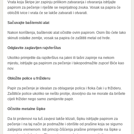
Vrata koja škripe jer zapinju prilikom zatvaranja i otvaranja istrljajte
papirom za pečenje i riješite se neprijatnog zvuka. Vosak sa papira će
obložiti ivice i vrata će se lakše zatvarati i otvarati.
Sačuvajte baštenski alat
Nakon korištenja, baštenski alat očistite ovim papirom. Osim što ćete lako
skinuti ostatke zemlje, vosak sa papira će zaštititi metal od hrđe.
Odglavite zaglavljen rajsferšlus
Ukoliko primjetite da rajsferšlus na jakni ili tašni zapinje na nekom
mjestu, istrljajte ga papirom za pečenje i takopodmažite zupce! Biće kao
nov.
Obložite police u frižideru
Papir za pečenje je idealan za oblaganje polica i fioka čak i u frižideru.
Zaštitiće police ukoliko se nešto prolije, dovoljno da ne morate da brišete
cijeli frižider nego samo zamijenite papir.
Očistite metalne šipke
Da bi prstenovi na tuš zavjesi lakše klizali, šipku istrljajte papirom za
pečenje i na taj način je podmažite i obrišite od prašine koja se sigurno
zalijepila vremenom. Isti princip čišćenja prašine primjenite na šipke u