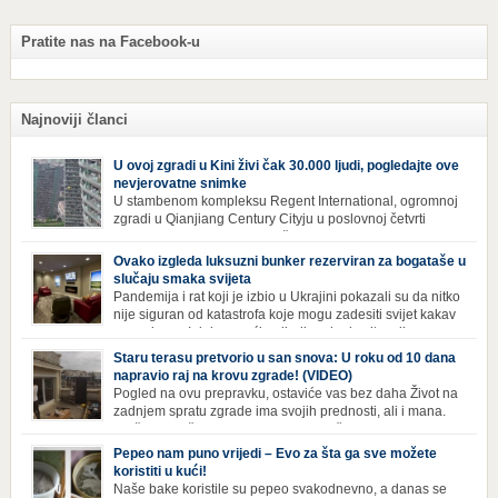
Pratite nas na Facebook-u
Najnoviji članci
U ovoj zgradi u Kini živi čak 30.000 ljudi, pogledajte ove
nevjerovatne snimke
U stambenom kompleksu Regent International, ogromnoj
zgradi u Qianjiang Century Cityju u poslovnoj četvrti
Hangzhoua u Kini, trenutno živi gotovo 30 hiljada ljudi,
koji nikad ne moraju izaći iz njega. Naime, s obzirom na to da unutar
Ovako izgleda luksuzni bunker rezerviran za bogataše u
zgrade mogu pronaći sve potrepštine koje im zatrebaju, stanari ovog
slučaju smaka svijeta
kompleksa zapravo nemaju potrebe izlaziti izvan njega ako […]
Pandemija i rat koji je izbio u Ukrajini pokazali su da nitko
nije siguran od katastrofa koje mogu zadesiti svijet kakav
poznajemo. I dok se većina ljudi nada da situacija u
svijetu neće postati još gora te da su prijetnje nuklearnim oružjem
Staru terasu pretvorio u san snova: U roku od 10 dana
isprazne, ima i onih koji se spremaju za najgori scenariji. Naime,
napravio raj na krovu zgrade! (VIDEO)
Survival Condo […]
Pogled na ovu prepravku, ostaviće vas bez daha Život na
zadnjem spratu zgrade ima svojih prednosti, ali i mana.
Izloženost kiši, suncu, vetru i snijegu čini da se materijali
brže troše, a terasa poprimi ruiniran izgled. Ovaj muškarac je promijenio
Pepeo nam puno vrijedi – Evo za šta ga sve možete
sve, kada je renovirao terasu i sebi stvorio zaista rajski kutak. Uživajte i
koristiti u kući!
vi u […]
Naše bake koristile su pepeo svakodnevno, a danas se