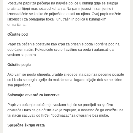
Postavite papir za pečenje na najviše police u kuhinji gdje se skuplja
prašina i lijepi masnoća od kuhanja. Na par mjeseci ih zamjenite i
iznenadićete se koliko će prljavštine ostati na njima. Ovaj papir možete
iskoristiti i za oblaganje fioka i unutrašnjih polica u kuhinjskim
ormarićima.
Očistite pod
Papir za pečenje postavite kao krpu za brisanje poda i obrišite pod na
uobičajen način. Pokupićete svu prljavštinu sa poda i uglancati ga
voskom sa papira.
Očistite peglu
Ako vam se pegla ulijepila, uradite sljedeće: na papir za pečenje pospite
so i kada se pegla ugrije do maksimuma, lagano trljajte dok se ne skine
sva prljavština.
Sačuvajte otvarač za konzerve
Papir za pečenje obložen je voskom koji će se prenijeti na sječivo
otvarača i tako će ga očistiti ako je zaprljan, a dodatno će ga obložiti i na
taj način sačuvati od hrđe i “podmazati” za otvaranje bez muke.
Spriječite škripu vrata