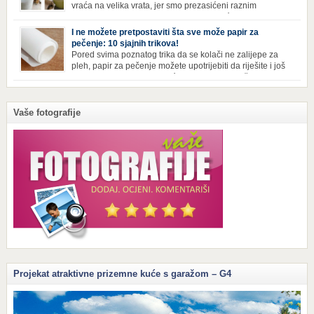
vraća na velika vrata, jer smo prezasićeni raznim
toksinima iz industrijskih preparata za kućnu higijenu.
Izbjeljivač bez premca Čak i kada se pere najboljim deterdžentima, uz
I ne možete pretpostaviti šta sve može papir za
dodatak izbjeljivača, rublje ne dobija blistavu bjelinu. Možda niste znali
pečenje: 10 sjajnih trikova!
da je cijeđ drvenog pepela fenomenalno sredstvo za pranje bijelog […]
Pored svima poznatog trika da se kolači ne zalijepe za
pleh, papir za pečenje možete upotrijebiti da riješite i još
neke sitnije probleme u kući. Evo 10 novih načina za
upotrebu papira za pečenje koji će vam učiniti život lakšim i eliminisati
male smetnje koje često niko ne zna kako da popravi! Uglancajte česme
Papirom […]
Vaše fotografije
Projekat atraktivne prizemne kuće s garažom – G4