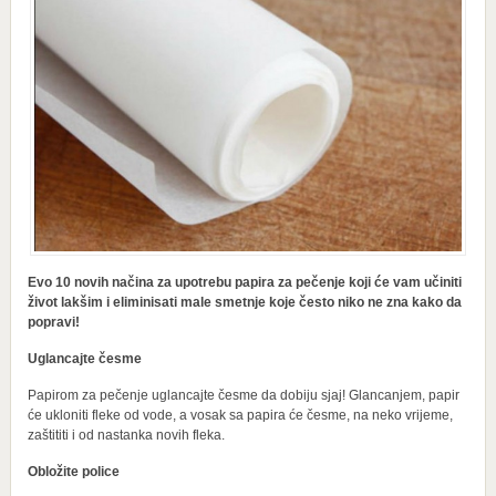
Evo 10 novih načina za upotrebu papira za pečenje koji će vam učiniti
život lakšim i eliminisati male smetnje koje često niko ne zna kako da
popravi!
Uglancajte česme
Papirom za pečenje uglancajte česme da dobiju sjaj! Glancanjem, papir
će ukloniti fleke od vode, a vosak sa papira će česme, na neko vrijeme,
zaštititi i od nastanka novih fleka.
Obložite police