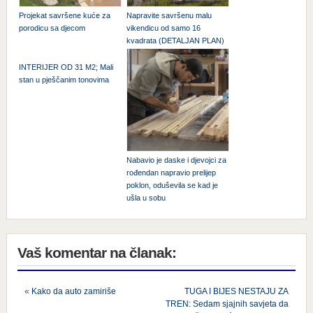
Projekat savršene kuće za
Napravite savršenu malu
porodicu sa djecom
vikendicu od samo 16
kvadrata (DETALJAN PLAN)
INTERIJER OD 31 M2; Mali
stan u pješčanim tonovima
Nabavio je daske i djevojci za
rođendan napravio prelijep
poklon, oduševila se kad je
ušla u sobu
Vaš komentar na članak:
«
Kako da auto zamiriše
TUGA I BIJES NESTAJU ZA
TREN: Sedam sjajnih savjeta da