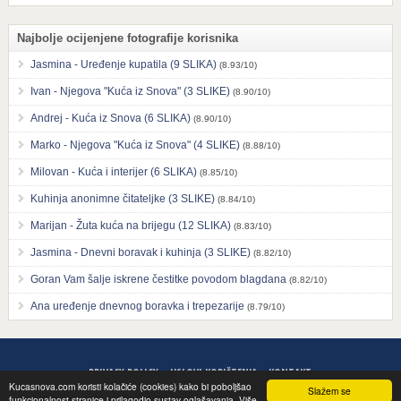
Najbolje ocijenjene fotografije korisnika
Jasmina - Uređenje kupatila (9 SLIKA)
(8.93/10)
Ivan - Njegova "Kuća iz Snova" (3 SLIKE)
(8.90/10)
Andrej - Kuća iz Snova (6 SLIKA)
(8.90/10)
Marko - Njegova "Kuća iz Snova" (4 SLIKE)
(8.88/10)
Milovan - Kuća i interijer (6 SLIKA)
(8.85/10)
Kuhinja anonimne čitateljke (3 SLIKE)
(8.84/10)
Marijan - Žuta kuća na brijegu (12 SLIKA)
(8.83/10)
Jasmina - Dnevni boravak i kuhinja (3 SLIKE)
(8.82/10)
Goran Vam šalje iskrene čestitke povodom blagdana
(8.82/10)
Ana uređenje dnevnog boravka i trepezarije
(8.79/10)
PRIVACY POLICY
USLOVI KORIŠTENJA
KONTAKT
Kucasnova.com koristi kolačiće (cookies) kako bi poboljšao
Slažem se
© 2013 KucaSnova - Ideje i savjeti za uređenje doma. All rights reserved
funkcionalnost stranice i prilagodio sustav oglašavanja. Više