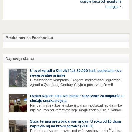
očistite kuću od negativne
energije
»
Pratite nas na Facebook-u
Najnoviji članci
U ovoj zgradi u Kini živi čak 30.000 ljudi, pogledajte ove
nevjerovatne snimke
U stambenom kompleksu Regent International, ogromnoj
zgradi u Qianjiang Century Cityju u poslovnoj četvrti
Hangzhoua u Kini, trenutno živi gotovo 30 hiljada ljudi,
koji nikad ne moraju izaći iz njega. Naime, s obzirom na to da unutar
Ovako izgleda luksuzni bunker rezerviran za bogataše u
zgrade mogu pronaći sve potrepštine koje im zatrebaju, stanari ovog
slučaju smaka svijeta
kompleksa zapravo nemaju potrebe izlaziti izvan njega ako […]
Pandemija i rat koji je izbio u Ukrajini pokazali su da nitko
nije siguran od katastrofa koje mogu zadesiti svijet kakav
poznajemo. I dok se većina ljudi nada da situacija u
svijetu neće postati još gora te da su prijetnje nuklearnim oružjem
Staru terasu pretvorio u san snova: U roku od 10 dana
isprazne, ima i onih koji se spremaju za najgori scenariji. Naime,
napravio raj na krovu zgrade! (VIDEO)
Survival Condo […]
Pogled na ovu prepravku, ostaviće vas bez daha Život na