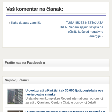
Vaš komentar na članak:
«
Kako da auto zamiriše
TUGA I BIJES NESTAJU ZA
TREN: Sedam sjajnih savjeta da
očistite kuću od negativne
energije
»
Pratite nas na Facebook-u
Najnoviji članci
U ovoj zgradi u Kini živi čak 30.000 ljudi, pogledajte ove
nevjerovatne snimke
U stambenom kompleksu Regent International, ogromnoj
zgradi u Qianjiang Century Cityju u poslovnoj četvrti
Hangzhoua u Kini, trenutno živi gotovo 30 hiljada ljudi,
koji nikad ne moraju izaći iz njega. Naime, s obzirom na to da unutar