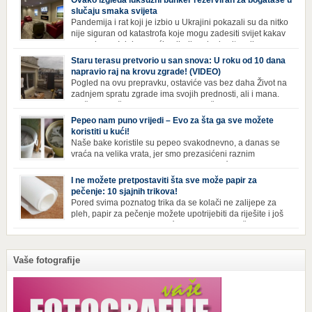
Ovako izgleda luksuzni bunker rezerviran za bogataše u
zgrade mogu pronaći sve potrepštine koje im zatrebaju, stanari ovog
slučaju smaka svijeta
kompleksa zapravo nemaju potrebe izlaziti izvan njega ako […]
Pandemija i rat koji je izbio u Ukrajini pokazali su da nitko
nije siguran od katastrofa koje mogu zadesiti svijet kakav
poznajemo. I dok se većina ljudi nada da situacija u
svijetu neće postati još gora te da su prijetnje nuklearnim oružjem
Staru terasu pretvorio u san snova: U roku od 10 dana
isprazne, ima i onih koji se spremaju za najgori scenariji. Naime,
napravio raj na krovu zgrade! (VIDEO)
Survival Condo […]
Pogled na ovu prepravku, ostaviće vas bez daha Život na
zadnjem spratu zgrade ima svojih prednosti, ali i mana.
Izloženost kiši, suncu, vetru i snijegu čini da se materijali
brže troše, a terasa poprimi ruiniran izgled. Ovaj muškarac je promijenio
Pepeo nam puno vrijedi – Evo za šta ga sve možete
sve, kada je renovirao terasu i sebi stvorio zaista rajski kutak. Uživajte i
koristiti u kući!
vi u […]
Naše bake koristile su pepeo svakodnevno, a danas se
vraća na velika vrata, jer smo prezasićeni raznim
toksinima iz industrijskih preparata za kućnu higijenu.
Izbjeljivač bez premca Čak i kada se pere najboljim deterdžentima, uz
I ne možete pretpostaviti šta sve može papir za
dodatak izbjeljivača, rublje ne dobija blistavu bjelinu. Možda niste znali
pečenje: 10 sjajnih trikova!
da je cijeđ drvenog pepela fenomenalno sredstvo za pranje bijelog […]
Pored svima poznatog trika da se kolači ne zalijepe za
pleh, papir za pečenje možete upotrijebiti da riješite i još
neke sitnije probleme u kući. Evo 10 novih načina za
upotrebu papira za pečenje koji će vam učiniti život lakšim i eliminisati
male smetnje koje često niko ne zna kako da popravi! Uglancajte česme
Papirom […]
Vaše fotografije