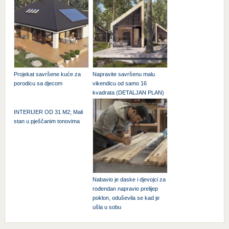
Projekat savršene kuće za
Napravite savršenu malu
porodicu sa djecom
vikendicu od samo 16
kvadrata (DETALJAN PLAN)
INTERIJER OD 31 M2; Mali
stan u pješčanim tonovima
Nabavio je daske i djevojci za
rođendan napravio prelijep
poklon, oduševila se kad je
ušla u sobu