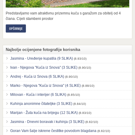
Predstavljamo vam atraktivnu prizemnu kuću s garažom za obitelj od 4
člana. Cijeli stambeni prostor
OPŠIRNIJE
Najbolje ocijenjene fotografije korisnika
Jasmina - Uređenje kupatila (9 SLIKA)
(8.93/10)
Ivan - Njegova "Kuća iz Snova" (3 SLIKE)
(8.90/10)
Andrej - Kuća iz Snova (6 SLIKA)
(8.90/10)
Marko - Njegova "Kuća iz Snova" (4 SLIKE)
(8.88/10)
Milovan - Kuća i interijer (6 SLIKA)
(8.85/10)
Kuhinja anonimne čitateljke (3 SLIKE)
(8.84/10)
Marijan - Žuta kuća na brijegu (12 SLIKA)
(8.83/10)
Jasmina - Dnevni boravak i kuhinja (3 SLIKE)
(8.82/10)
Goran Vam šalje iskrene čestitke povodom blagdana
(8.82/10)