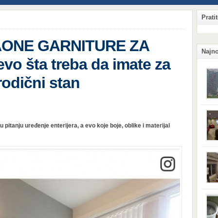
Prati
ONE GARNITURE ZA
Najno
o šta treba da imate za
rodični stan
Qian
Hang
 pitanju uređenje enterijera, a evo koje boje, oblike i materijal
ljud
obzi
potr
komp
sigu
njeg
kaka
situ
prij
koji
Surv
vas 
svoj
vetru
tera