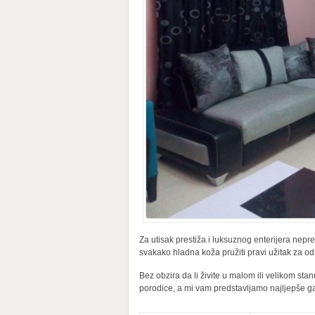
Za utisak prestiža i luksuznog enterijera neprev
svakako hladna koža pružiti pravi užitak za o
Bez obzira da li živite u malom ili velikom st
porodice, a mi vam predstavljamo najljepše ga