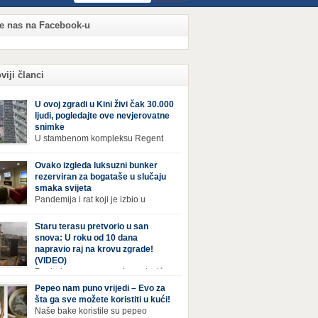
te nas na Facebook-u
viji članci
U ovoj zgradi u Kini živi čak 30.000
ljudi, pogledajte ove nevjerovatne
snimke
U stambenom kompleksu Regent
International, ogromnoj zgradi u
jiang Century Cityju u poslovnoj četvrti
Ovako izgleda luksuzni bunker
zhoua u Kini, trenutno živi gotovo 30 hiljada
rezerviran za bogataše u slučaju
i, koji nikad ne moraju izaći iz njega. Naime, s
smaka svijeta
rom na to da unutar zgrade mogu pronaći sve
Pandemija i rat koji je izbio u
epštine koje im zatrebaju, stanari ovog
Ukrajini pokazali su da nitko nije
leksa zapravo nemaju potrebe izlaziti izvan
ran od katastrofa koje mogu zadesiti svijet
Staru terasu pretvorio u san
a ako […]
v poznajemo. I dok se većina ljudi nada da
snova: U roku od 10 dana
acija u svijetu neće postati još gora te da su
napravio raj na krovu zgrade!
etnje nuklearnim oružjem isprazne, ima i onih
(VIDEO)
 se spremaju za najgori scenariji. Naime,
Pogled na ovu prepravku, ostaviće
ival Condo […]
bez daha Život na zadnjem spratu zgrade ima
Pepeo nam puno vrijedi – Evo za
ih prednosti, ali i mana. Izloženost kiši, suncu,
šta ga sve možete koristiti u kući!
 i snijegu čini da se materijali brže troše, a
Naše bake koristile su pepeo
sa poprimi ruiniran izgled. Ovaj muškarac je