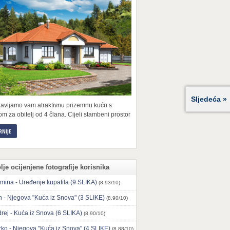
Sljedeća »
tavljamo vam atraktivnu prizemnu kuću s
m za obitelj od 4 člana. Cijeli stambeni prostor
RNIJE
lje ocijenjene fotografije korisnika
mina - Uređenje kupatila (9 SLIKA)
(8.93/10)
n - Njegova "Kuća iz Snova" (3 SLIKE)
(8.90/10)
rej - Kuća iz Snova (6 SLIKA)
(8.90/10)
ko - Njegova "Kuća iz Snova" (4 SLIKE)
(8.88/10)