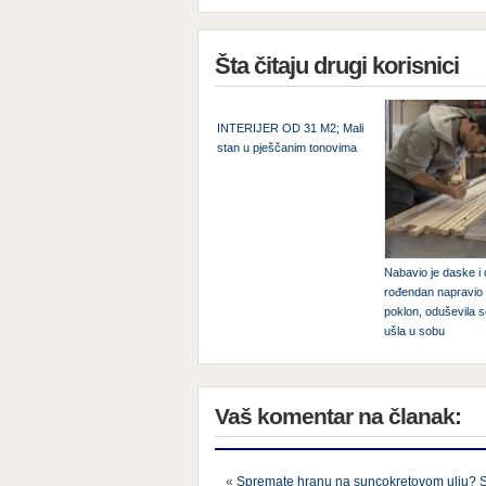
Šta čitaju drugi korisnici
INTERIJER OD 31 M2; Mali
stan u pješčanim tonovima
Nabavio je daske i 
rođendan napravio p
poklon, oduševila s
ušla u sobu
Vaš komentar na članak:
«
Spremate hranu na suncokretovom ulju? 