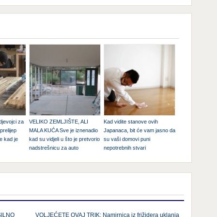
djevojci za
VELIKO ZEMLJIŠTE, ALI
Kad vidite stanove ovih
relijep
MALA KUĆA Sve je iznenadio
Japanaca, bit će vam jasno da
e kad je
kad su vidjeli u što je pretvorio
su vaši domovi puni
nadstrešnicu za auto
nepotrebnih stvari
SILNO
VOLJEĆETE OVAJ TRIK: Namirnica iz frižidera uklanja