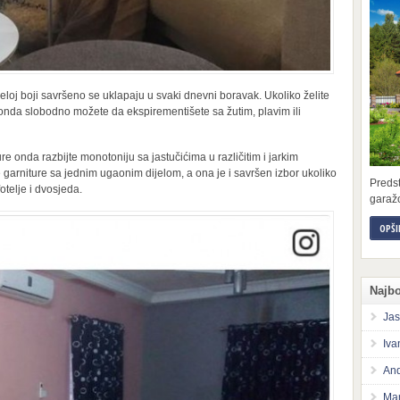
bijeloj boji savršeno se uklapaju u svaki dnevni boravak. Ukoliko želite
 onda slobodno možete da ekspirementišete sa žutim, plavim ili
ure onda razbijte monotoniju sa jastučićima u različitim i jarkim
garniture sa jednim ugaonim dijelom, a ona je i savršen izbor ukoliko
Preds
otelje i dvosjeda.
garažo
OPŠI
Najbo
Jas
Iva
And
Mar