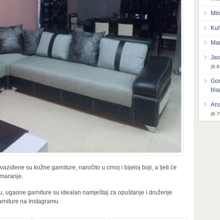
Mil
Kuh
Mar
Jas
(8.8
Gor
bl
Ana
(8.7
aziđene su kožne garniture, naročito u crnoj i bijeloj boji, a ljeti će
dmaranje.
anu, ugaone garniture su idealan namještaj za opuštanje i druženje
rniture na Instagramu.