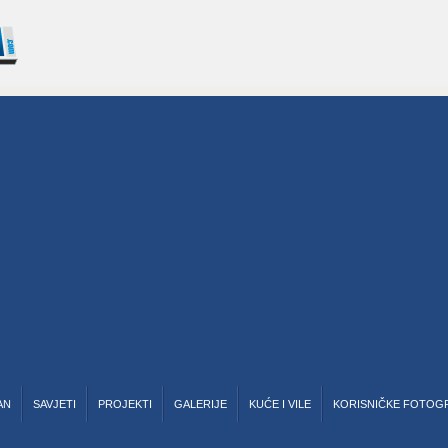
AN
SAVJETI
PROJEKTI
GALERIJE
KUĆE I VILE
KORISNIČKE FOTOG