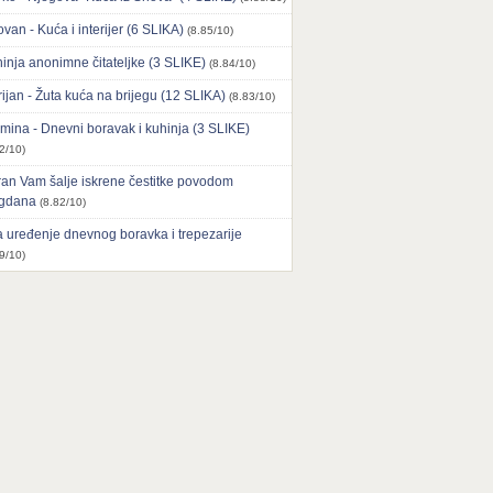
ovan - Kuća i interijer (6 SLIKA)
(8.85/10)
inja anonimne čitateljke (3 SLIKE)
(8.84/10)
ijan - Žuta kuća na brijegu (12 SLIKA)
(8.83/10)
mina - Dnevni boravak i kuhinja (3 SLIKE)
2/10)
an Vam šalje iskrene čestitke povodom
agdana
(8.82/10)
 uređenje dnevnog boravka i trepezarije
9/10)