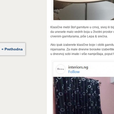
Klasične mebl štof garniture u crnoj, sivoj ili 
da unesete malo vedrih boja u životni prostor
crvenim garniturama, piše Lepa & srećna.
Ako ipak izaberete klasične boje i oblik garnit
« Prethodna
nijansama. Za male dnevne boravke izabertite 
u dnevnoj sobi imate i više namještaja, poput f