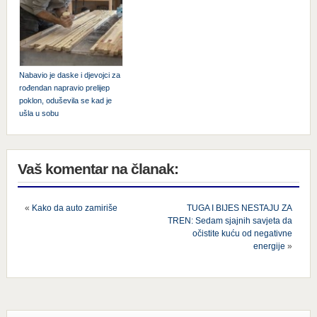
Nabavio je daske i djevojci za
rođendan napravio prelijep
poklon, oduševila se kad je
ušla u sobu
Vaš komentar na članak:
«
Kako da auto zamiriše
TUGA I BIJES NESTAJU ZA
TREN: Sedam sjajnih savjeta da
očistite kuću od negativne
energije
»