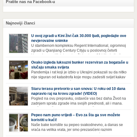
Pratite nas na Facebook-u
Najnoviji članci
U ovoj zgradi u Kini živi čak 30.000 ljudi, pogledajte ove
nevjerovatne snimke
U stambenom kompleksu Regent International, ogromnoj
zgradi u Qianjiang Century Cityju u poslovnoj četvrti
Hangzhoua u Kini, trenutno živi gotovo 30 hiljada ljudi,
koji nikad ne moraju izaći iz njega. Naime, s obzirom na to da unutar
Ovako izgleda luksuzni bunker rezerviran za bogataše u
zgrade mogu pronaći sve potrepštine koje im zatrebaju, stanari ovog
slučaju smaka svijeta
kompleksa zapravo nemaju potrebe izlaziti izvan njega ako […]
Pandemija i rat koji je izbio u Ukrajini pokazali su da nitko
nije siguran od katastrofa koje mogu zadesiti svijet kakav
poznajemo. I dok se većina ljudi nada da situacija u
svijetu neće postati još gora te da su prijetnje nuklearnim oružjem
Staru terasu pretvorio u san snova: U roku od 10 dana
isprazne, ima i onih koji se spremaju za najgori scenariji. Naime,
napravio raj na krovu zgrade! (VIDEO)
Survival Condo […]
Pogled na ovu prepravku, ostaviće vas bez daha Život na
zadnjem spratu zgrade ima svojih prednosti, ali i mana.
Izloženost kiši, suncu, vetru i snijegu čini da se materijali
brže troše, a terasa poprimi ruiniran izgled. Ovaj muškarac je promijenio
Pepeo nam puno vrijedi – Evo za šta ga sve možete
sve, kada je renovirao terasu i sebi stvorio zaista rajski kutak. Uživajte i
koristiti u kući!
vi u […]
Naše bake koristile su pepeo svakodnevno, a danas se
vraća na velika vrata, jer smo prezasićeni raznim
toksinima iz industrijskih preparata za kućnu higijenu.