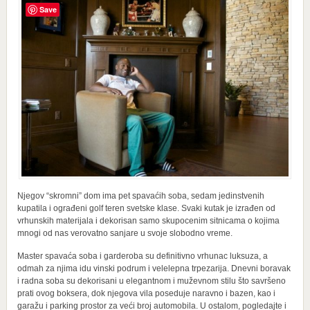
Save
Njegov “skromni” dom ima pet spavaćih soba, sedam jedinstvenih
kupatila i ograđeni golf teren svetske klase. Svaki kutak je izrađen od
vrhunskih materijala i dekorisan samo skupocenim sitnicama o kojima
mnogi od nas verovatno sanjare u svoje slobodno vreme.
Master spavaća soba i garderoba su definitivno vrhunac luksuza, a
odmah za njima idu vinski podrum i velelepna trpezarija. Dnevni boravak
i radna soba su dekorisani u elegantnom i muževnom stilu što savršeno
prati ovog boksera, dok njegova vila poseduje naravno i bazen, kao i
garažu i parking prostor za veći broj automobila. U ostalom, pogledajte i