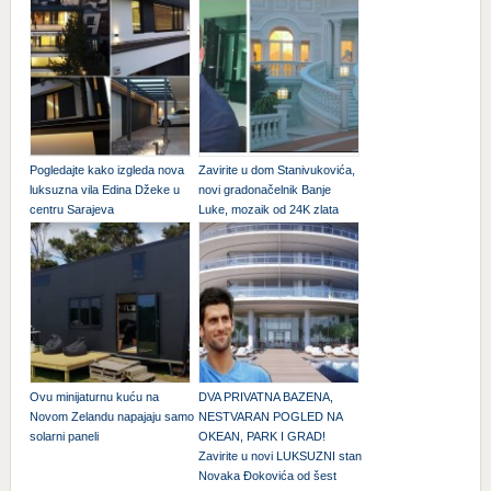
Pogledajte kako izgleda nova
Zavirite u dom Stanivukovića,
luksuzna vila Edina Džeke u
novi gradonačelnik Banje
centru Sarajeva
Luke, mozaik od 24K zlata
Ovu minijaturnu kuću na
DVA PRIVATNA BAZENA,
Novom Zelandu napajaju samo
NESTVARAN POGLED NA
solarni paneli
OKEAN, PARK I GRAD!
Zavirite u novi LUKSUZNI stan
Novaka Đokovića od šest