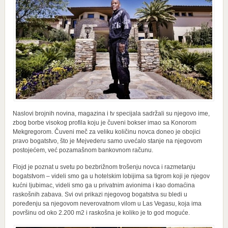
Naslovi brojnih novina, magazina i tv specijala sadržali su njegovo ime,
zbog borbe visokog profila koju je čuveni bokser imao sa Konorom
Mekgregorom. Čuveni meč za veliku količinu novca doneo je obojici
pravo bogatstvo, što je Mejvederu samo uvećalo stanje na njegovom
postojećem, već pozamašnom bankovnom računu.
Flojd je poznat u svetu po bezbrižnom trošenju novca i razmetanju
bogatstvom – videli smo ga u hotelskim lobijima sa tigrom koji je njegov
kućni ljubimac, videli smo ga u privatnim avionima i kao domaćina
raskošnih zabava. Svi ovi prikazi njegovog bogatstva su bledi u
poređenju sa njegovom neverovatnom vilom u Las Vegasu, koja ima
površinu od oko 2.200 m2 i raskošna je koliko je to god moguće.