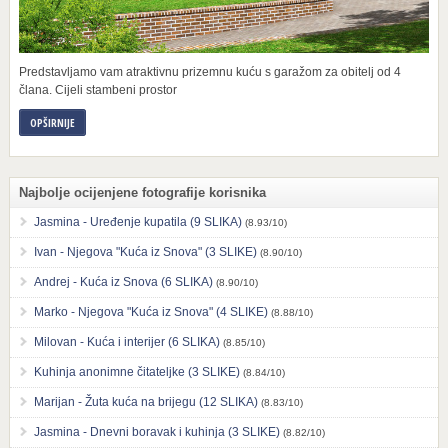
Predstavljamo vam atraktivnu prizemnu kuću s garažom za obitelj od 4
člana. Cijeli stambeni prostor
OPŠIRNIJE
Najbolje ocijenjene fotografije korisnika
Jasmina - Uređenje kupatila (9 SLIKA)
(8.93/10)
Ivan - Njegova "Kuća iz Snova" (3 SLIKE)
(8.90/10)
Andrej - Kuća iz Snova (6 SLIKA)
(8.90/10)
Marko - Njegova "Kuća iz Snova" (4 SLIKE)
(8.88/10)
Milovan - Kuća i interijer (6 SLIKA)
(8.85/10)
Kuhinja anonimne čitateljke (3 SLIKE)
(8.84/10)
Marijan - Žuta kuća na brijegu (12 SLIKA)
(8.83/10)
Jasmina - Dnevni boravak i kuhinja (3 SLIKE)
(8.82/10)