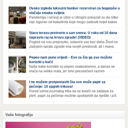
Hangzhoua u Kini, trenutno živi gotovo 30 hiljada ljudi,
koji nikad ne moraju izaći iz njega. Naime, s obzirom na to da unutar
Ovako izgleda luksuzni bunker rezerviran za bogataše u
zgrade mogu pronaći sve potrepštine koje im zatrebaju, stanari ovog
slučaju smaka svijeta
kompleksa zapravo nemaju potrebe izlaziti izvan njega ako […]
Pandemija i rat koji je izbio u Ukrajini pokazali su da nitko
nije siguran od katastrofa koje mogu zadesiti svijet kakav
poznajemo. I dok se većina ljudi nada da situacija u
svijetu neće postati još gora te da su prijetnje nuklearnim oružjem
Staru terasu pretvorio u san snova: U roku od 10 dana
isprazne, ima i onih koji se spremaju za najgori scenariji. Naime,
napravio raj na krovu zgrade! (VIDEO)
Survival Condo […]
Pogled na ovu prepravku, ostaviće vas bez daha Život na
zadnjem spratu zgrade ima svojih prednosti, ali i mana.
Izloženost kiši, suncu, vetru i snijegu čini da se materijali
brže troše, a terasa poprimi ruiniran izgled. Ovaj muškarac je promijenio
Pepeo nam puno vrijedi – Evo za šta ga sve možete
sve, kada je renovirao terasu i sebi stvorio zaista rajski kutak. Uživajte i
koristiti u kući!
vi u […]
Naše bake koristile su pepeo svakodnevno, a danas se
vraća na velika vrata, jer smo prezasićeni raznim
toksinima iz industrijskih preparata za kućnu higijenu.
Izbjeljivač bez premca Čak i kada se pere najboljim deterdžentima, uz
I ne možete pretpostaviti šta sve može papir za
dodatak izbjeljivača, rublje ne dobija blistavu bjelinu. Možda niste znali
pečenje: 10 sjajnih trikova!
da je cijeđ drvenog pepela fenomenalno sredstvo za pranje bijelog […]
Pored svima poznatog trika da se kolači ne zalijepe za
pleh, papir za pečenje možete upotrijebiti da riješite i još
neke sitnije probleme u kući. Evo 10 novih načina za
upotrebu papira za pečenje koji će vam učiniti život lakšim i eliminisati
male smetnje koje često niko ne zna kako da popravi! Uglancajte česme
Papirom […]
Vaše fotografije