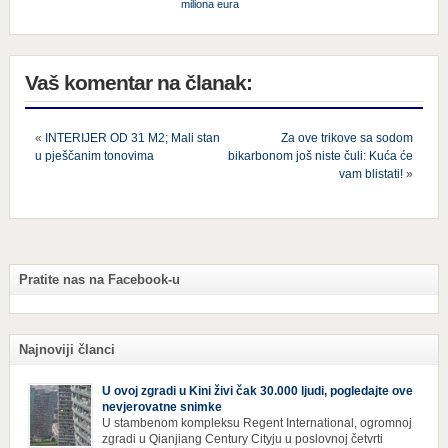
miliona eura
Vaš komentar na članak:
«
INTERIJER OD 31 M2; Mali stan
Za ove trikove sa sodom
u pješčanim tonovima
bikarbonom još niste čuli: Kuća će
vam blistati!
»
Pratite nas na Facebook-u
Najnoviji članci
U ovoj zgradi u Kini živi čak 30.000 ljudi, pogledajte ove
nevjerovatne snimke
U stambenom kompleksu Regent International, ogromnoj
zgradi u Qianjiang Century Cityju u poslovnoj četvrti