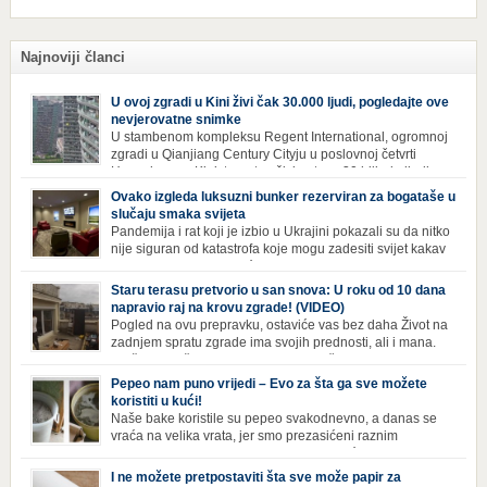
Najnoviji članci
U ovoj zgradi u Kini živi čak 30.000 ljudi, pogledajte ove
nevjerovatne snimke
U stambenom kompleksu Regent International, ogromnoj
zgradi u Qianjiang Century Cityju u poslovnoj četvrti
Hangzhoua u Kini, trenutno živi gotovo 30 hiljada ljudi,
koji nikad ne moraju izaći iz njega. Naime, s obzirom na to da unutar
Ovako izgleda luksuzni bunker rezerviran za bogataše u
zgrade mogu pronaći sve potrepštine koje im zatrebaju, stanari ovog
slučaju smaka svijeta
kompleksa zapravo nemaju potrebe izlaziti izvan njega ako […]
Pandemija i rat koji je izbio u Ukrajini pokazali su da nitko
nije siguran od katastrofa koje mogu zadesiti svijet kakav
poznajemo. I dok se većina ljudi nada da situacija u
svijetu neće postati još gora te da su prijetnje nuklearnim oružjem
Staru terasu pretvorio u san snova: U roku od 10 dana
isprazne, ima i onih koji se spremaju za najgori scenariji. Naime,
napravio raj na krovu zgrade! (VIDEO)
Survival Condo […]
Pogled na ovu prepravku, ostaviće vas bez daha Život na
zadnjem spratu zgrade ima svojih prednosti, ali i mana.
Izloženost kiši, suncu, vetru i snijegu čini da se materijali
brže troše, a terasa poprimi ruiniran izgled. Ovaj muškarac je promijenio
Pepeo nam puno vrijedi – Evo za šta ga sve možete
sve, kada je renovirao terasu i sebi stvorio zaista rajski kutak. Uživajte i
koristiti u kući!
vi u […]
Naše bake koristile su pepeo svakodnevno, a danas se
vraća na velika vrata, jer smo prezasićeni raznim
toksinima iz industrijskih preparata za kućnu higijenu.
Izbjeljivač bez premca Čak i kada se pere najboljim deterdžentima, uz
I ne možete pretpostaviti šta sve može papir za