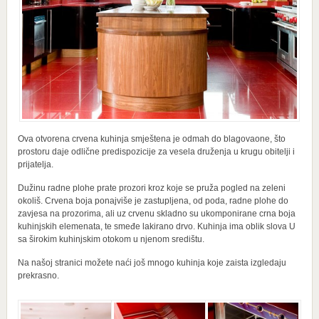
Ova otvorena crvena kuhinja smještena je odmah do blagovaone, što
prostoru daje odlične predispozicije za vesela druženja u krugu obitelji i
prijatelja.
Dužinu radne plohe prate prozori kroz koje se pruža pogled na zeleni
okoliš. Crvena boja ponajviše je zastupljena, od poda, radne plohe do
zavjesa na prozorima, ali uz crvenu skladno su ukomponirane crna boja
kuhinjskih elemenata, te smeđe lakirano drvo. Kuhinja ima oblik slova U
sa širokim kuhinjskim otokom u njenom središtu.
Na našoj stranici možete naći još mnogo kuhinja koje zaista izgledaju
prekrasno.