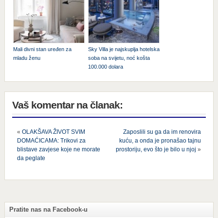
Mali divni stan uređen za
Sky Villa je najskuplja hotelska
mladu ženu
soba na svijetu, noć košta
100.000 dolara
Vaš komentar na članak:
«
OLAKŠAVA ŽIVOT SVIM
Zaposlili su ga da im renovira
DOMAĆICAMA: Trikovi za
kuću, a onda je pronašao tajnu
blistave zavjese koje ne morate
prostoriju, evo što je bilo u njoj
»
da peglate
Pratite nas na Facebook-u