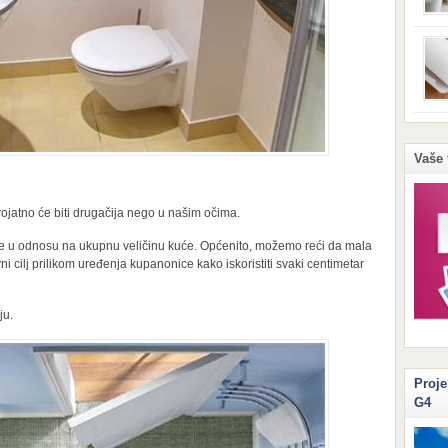
prom
stvor
razn
kućn
se p
izbje
Možd
feno
peče
sitn
upot
Vaše 
živo
niko
Papi
jatno će biti drugačija nego u našim očima.
je u odnosu na ukupnu veličinu kuće. Općenito, možemo reći da mala
i cilj prilikom uređenja kupanonice kako iskoristiti svaki centimetar
ju.
Proje
G4