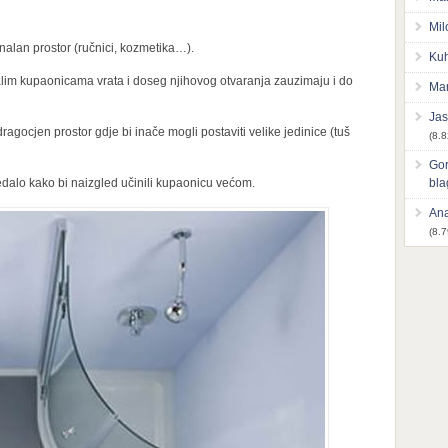
Mil
nalan prostor (ručnici, kozmetika…).
Kuh
malim kupaonicama vrata i doseg njihovog otvaranja zauzimaju i do
Mar
Jas
ragocjen prostor gdje bi inače mogli postaviti velike jedinice (tuš
(8.8
Gor
dalo kako bi naizgled učinili kupaonicu većom.
bl
Ana
(8.7