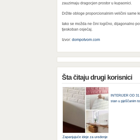
zauzimaju dragocjen prostor u kupaonici.
Držite obloge proporcionalnim veličini same 
Iako se možda ne čini logično, dijagonalno p
tjeskoban osjećaj.
Izvor:
dompotvom.com
Šta čitaju drugi korisnici
INTERIJER OD 31 
stan u pješčanim t
Zapanjujuće ideje za uređenje