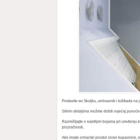
Postavite wc školjku, umivaonik i tuš/kada na j
Sitnim detaljima možete dobiti osjećaj punoć
Razmišljajte o svjetlijim bojama pri uređenju 
prozračnosti.
Ako imate ormarski prostor izvan kupaonice, o