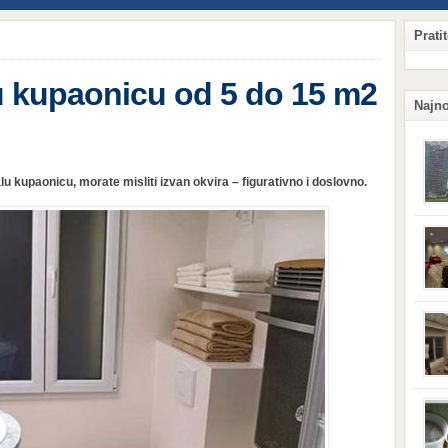
Prati
u kupaonicu od 5 do 15 m2
Najno
lu kupaonicu, morate misliti izvan okvira – figurativno i doslovno.
Qian
Hang
ljud
obzi
potr
komp
sigu
njeg
kaka
situ
prij
koji
Surv
vas 
svoj
vetru
tera