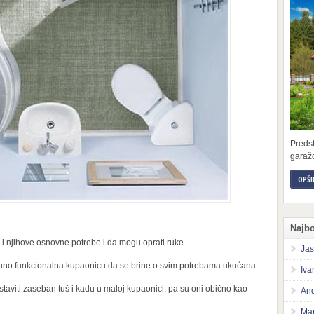
Preds
garažo
OPŠI
Najbo
i njihove osnovne potrebe i da mogu oprati ruke.
Jas
otpuno funkcionalna kupaonicu da se brine o svim potrebama ukućana.
Iva
staviti zaseban tuš i kadu u maloj kupaonici, pa su oni obično kao
And
Mar