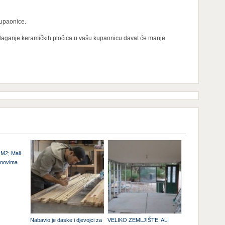
kupaonice.
olaganje keramičkih pločica u vašu kupaonicu davat će manje
M2; Mali
onovima
Nabavio je daske i djevojci za
VELIKO ZEMLJIŠTE, ALI