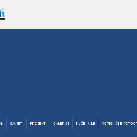
AN
SAVJETI
PROJEKTI
GALERIJE
KUĆE I VILE
KORISNIČKE FOTOG