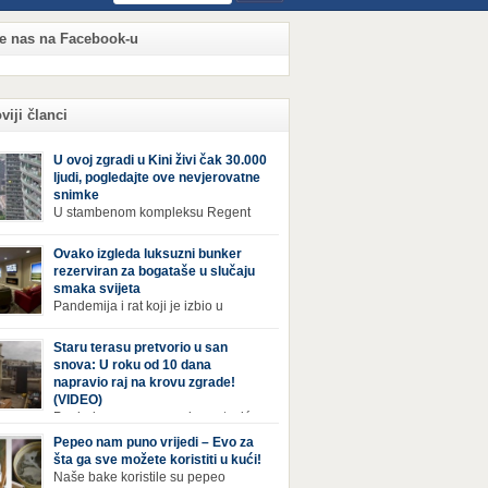
te nas na Facebook-u
viji članci
U ovoj zgradi u Kini živi čak 30.000
ljudi, pogledajte ove nevjerovatne
snimke
U stambenom kompleksu Regent
International, ogromnoj zgradi u
jiang Century Cityju u poslovnoj četvrti
Ovako izgleda luksuzni bunker
zhoua u Kini, trenutno živi gotovo 30 hiljada
rezerviran za bogataše u slučaju
i, koji nikad ne moraju izaći iz njega. Naime, s
smaka svijeta
rom na to da unutar zgrade mogu pronaći sve
Pandemija i rat koji je izbio u
epštine koje im zatrebaju, stanari ovog
Ukrajini pokazali su da nitko nije
leksa zapravo nemaju potrebe izlaziti izvan
ran od katastrofa koje mogu zadesiti svijet
Staru terasu pretvorio u san
a ako […]
v poznajemo. I dok se većina ljudi nada da
snova: U roku od 10 dana
acija u svijetu neće postati još gora te da su
napravio raj na krovu zgrade!
etnje nuklearnim oružjem isprazne, ima i onih
(VIDEO)
 se spremaju za najgori scenariji. Naime,
Pogled na ovu prepravku, ostaviće
ival Condo […]
bez daha Život na zadnjem spratu zgrade ima
Pepeo nam puno vrijedi – Evo za
ih prednosti, ali i mana. Izloženost kiši, suncu,
šta ga sve možete koristiti u kući!
 i snijegu čini da se materijali brže troše, a
Naše bake koristile su pepeo
sa poprimi ruiniran izgled. Ovaj muškarac je