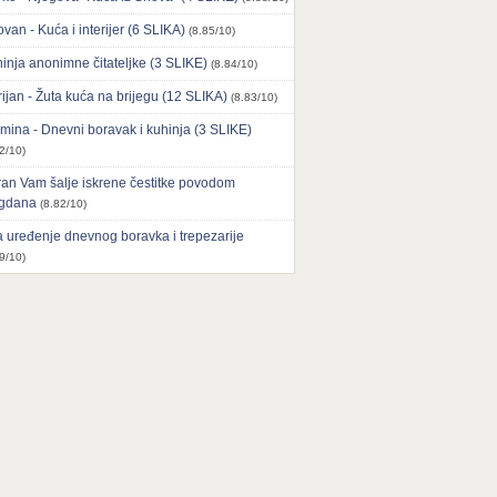
ovan - Kuća i interijer (6 SLIKA)
(8.85/10)
inja anonimne čitateljke (3 SLIKE)
(8.84/10)
ijan - Žuta kuća na brijegu (12 SLIKA)
(8.83/10)
mina - Dnevni boravak i kuhinja (3 SLIKE)
2/10)
an Vam šalje iskrene čestitke povodom
agdana
(8.82/10)
 uređenje dnevnog boravka i trepezarije
9/10)