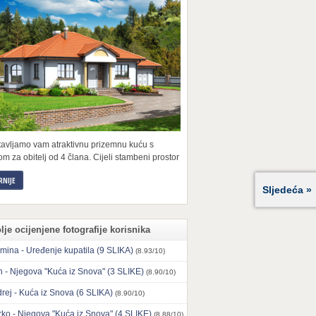
tavljamo vam atraktivnu prizemnu kuću s
m za obitelj od 4 člana. Cijeli stambeni prostor
RNIJE
Sljedeća »
lje ocijenjene fotografije korisnika
mina - Uređenje kupatila (9 SLIKA)
(8.93/10)
n - Njegova "Kuća iz Snova" (3 SLIKE)
(8.90/10)
rej - Kuća iz Snova (6 SLIKA)
(8.90/10)
ko - Njegova "Kuća iz Snova" (4 SLIKE)
(8.88/10)