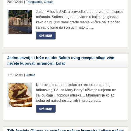
20/02/2019 |
Fotogalerije
,
Ostalo
Jason Miles iz SAD-a provodio je puno vremena ispred
računala. Satima je gledao videe u kojima je gledao
kako drugi ljudi sami grade manje kućice pa je počeo
sanjati o tome da i on učini isto to. ...
OPŠIRNIJE
Jednostavnije i brže ne ide: Nakon ovog recepta nikad više
nećete kupovati mramorni kolač
17/02/2019 |
Ostalo
Napravite mramorni kolač po receptu poznatog
britanskog TV lica Mary Berry i uživajte u njemu uz
šalicu čaja ili toploga mlijeka… Mramorni je kolač
jedna od najjednostavnijih i najbrže spr...
OPŠIRNIJE
Trik Jamieja Olivera za savršene pečene krompire kojima nećete