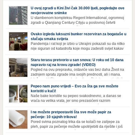
U ovoj zgradi u Kini živi čak 30.000 ljudi, pogledajte ove
nevjerovatne snimke
U stambenom kompleksu Regent International, ogromnoj
zgradi u Qianjiang Century Cityju u poslovnoj četvrti
Hangzhoua u Kini, trenutno živi gotovo 30 hiljada ljudi,
koji nikad ne moraju izaći iz njega. Naime, s obzirom na to da unutar
Ovako izgleda luksuzni bunker rezerviran za bogataše u
zgrade mogu pronaći sve potrepštine koje im zatrebaju, stanari ovog
slučaju smaka svijeta
kompleksa zapravo nemaju potrebe izlaziti izvan njega ako […]
Pandemija i rat koji je izbio u Ukrajini pokazali su da nitko
nije siguran od katastrofa koje mogu zadesiti svijet kakav
poznajemo. I dok se većina ljudi nada da situacija u
svijetu neće postati još gora te da su prijetnje nuklearnim oružjem
Staru terasu pretvorio u san snova: U roku od 10 dana
isprazne, ima i onih koji se spremaju za najgori scenariji. Naime,
napravio raj na krovu zgrade! (VIDEO)
Survival Condo […]
Pogled na ovu prepravku, ostaviće vas bez daha Život na
zadnjem spratu zgrade ima svojih prednosti, ali i mana.
Izloženost kiši, suncu, vetru i snijegu čini da se materijali
brže troše, a terasa poprimi ruiniran izgled. Ovaj muškarac je promijenio
Pepeo nam puno vrijedi – Evo za šta ga sve možete
sve, kada je renovirao terasu i sebi stvorio zaista rajski kutak. Uživajte i
koristiti u kući!
vi u […]
Naše bake koristile su pepeo svakodnevno, a danas se
vraća na velika vrata, jer smo prezasićeni raznim
toksinima iz industrijskih preparata za kućnu higijenu.
Izbjeljivač bez premca Čak i kada se pere najboljim deterdžentima, uz
I ne možete pretpostaviti šta sve može papir za
dodatak izbjeljivača, rublje ne dobija blistavu bjelinu. Možda niste znali
pečenje: 10 sjajnih trikova!
da je cijeđ drvenog pepela fenomenalno sredstvo za pranje bijelog […]
Pored svima poznatog trika da se kolači ne zalijepe za
pleh, papir za pečenje možete upotrijebiti da riješite i još
neke sitnije probleme u kući. Evo 10 novih načina za