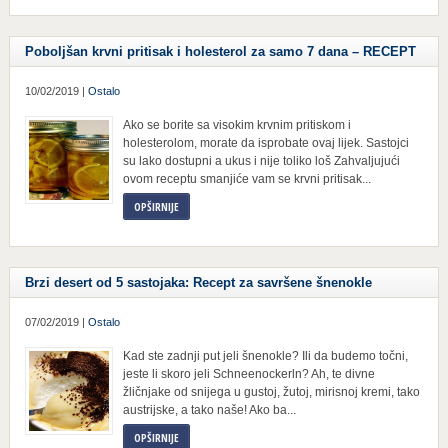
Poboljšan krvni pritisak i holesterol za samo 7 dana – RECEPT
10/02/2019 |
Ostalo
Ako se borite sa visokim krvnim pritiskom i
holesterolom, morate da isprobate ovaj lijek. Sastojci
su lako dostupni a ukus i nije toliko loš Zahvaljujući
ovom receptu smanjiće vam se krvni pritisak...
OPŠIRNIJE
Brzi desert od 5 sastojaka: Recept za savršene šnenokle
07/02/2019 |
Ostalo
Kad ste zadnji put jeli šnenokle? Ili da budemo točni,
jeste li skoro jeli Schneenockerln? Ah, te divne
žličnjake od snijega u gustoj, žutoj, mirisnoj kremi, tako
austrijske, a tako naše! Ako ba...
OPŠIRNIJE