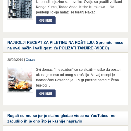
iznenaditi njezine stanovnike. Ovdje su gradili velikani:
Kengo Kuma, Tadao Ando, Kisho Kurokawa… Na
periferiji Tokija nalazi se toranj Nakag...
OPŠIRNIJE
NAJBOLJI RECEPT ZA PILETINU NA ROŠTILJU: Spremite meso
na ovaj način i vaši gosti će POLIZATI TANJIRE (VIDEO)
20/02/2019 |
Ostalo
Svi domaći “mesožderi” će se složiti – teško da postoji
ukusnije meso od onog sa roštilja. A ovaj recept je
fantastičan! Potrebno je: 1.5 gr piletine bataci 5 čena
bijelog lu...
OPŠIRNIJE
Rugali su mu se jer je stalno gledao videe na YouTubeu, no
začudilo ih je ono što je kasnije napravio