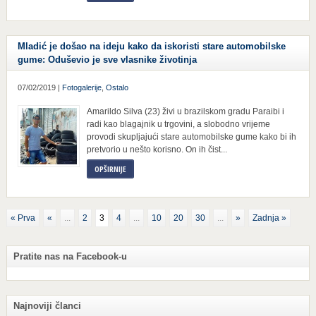
Mladić je došao na ideju kako da iskoristi stare automobilske
gume: Oduševio je sve vlasnike životinja
07/02/2019 |
Fotogalerije
,
Ostalo
Amarildo Silva (23) živi u brazilskom gradu Paraibi i
radi kao blagajnik u trgovini, a slobodno vrijeme
provodi skupljajući stare automobilske gume kako bi ih
pretvorio u nešto korisno. On ih čist...
OPŠIRNIJE
« Prva
«
...
2
3
4
...
10
20
30
...
»
Zadnja »
Pratite nas na Facebook-u
Najnoviji članci