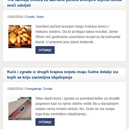
moći odoljeti
13/02/2019 |
Ostalo
,
Video
Savršeni pečeni krompiri imaju hrskavu koricu i
mekanu sredinu. Da bi postigao takav rezultat, Jamie
Oliver već godinama usavršava recept za taj kulinarski
klasik. U pripremi jela slavni britanski...
OPŠIRNIJE
Kuće i zgrade iz drugih krajeva svijeta imaju čudne detalje iza
kojih se kriju zanimljiva objašnjenja
13/02/2019 |
Fotogalerije
,
Ostalo
Slike starih kuća i zgrada su ponekad teške za shvatiti,
pogotovo kad na njima vidimo nešto što u današnjem
svijetu nema nimalo smisla. No, često se iza svega
toga kriju zanimljivo objašnjenja....
OPŠIRNIJE