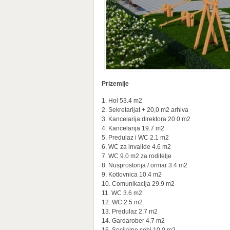
Prizemlje
1. Hol 53.4 m2
2. Sekretarijat + 20,0 m2 arhiva
3. Kancelarija direktora 20.0 m2
4. Kancelarija 19.7 m2
5. Predulaz i WC 2.1 m2
6. WC za invalide 4.6 m2
7. WC 9.0 m2 za roditelje
8. Nusprostorija / ormar 3.4 m2
9. Kotlovnica 10.4 m2
10. Comunikacija 29.9 m2
11. WC 3.6 m2
12. WC 2.5 m2
13. Predulaz 2.7 m2
14. Gardarober 4.7 m2
15. Socijalne sobi 10.0 m2