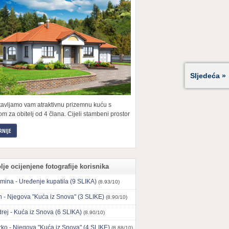
Sljedeća »
tavljamo vam atraktivnu prizemnu kuću s
m za obitelj od 4 člana. Cijeli stambeni prostor
RNIJE
lje ocijenjene fotografije korisnika
mina - Uređenje kupatila (9 SLIKA)
(8.93/10)
n - Njegova "Kuća iz Snova" (3 SLIKE)
(8.90/10)
rej - Kuća iz Snova (6 SLIKA)
(8.90/10)
ko - Njegova "Kuća iz Snova" (4 SLIKE)
(8.88/10)