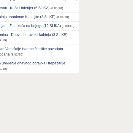
ovan - Kuća i interijer (6 SLIKA)
(8.85/10)
inja anonimne čitateljke (3 SLIKE)
(8.84/10)
ijan - Žuta kuća na brijegu (12 SLIKA)
(8.83/10)
mina - Dnevni boravak i kuhinja (3 SLIKE)
2/10)
an Vam šalje iskrene čestitke povodom
agdana
(8.82/10)
 uređenje dnevnog boravka i trepezarije
9/10)