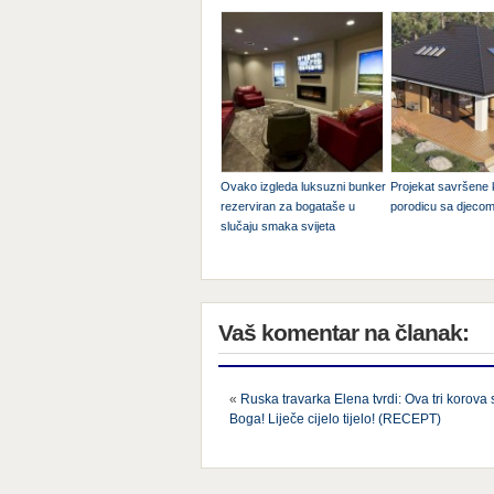
Ovako izgleda luksuzni bunker
Projekat savršene
rezerviran za bogataše u
porodicu sa djeco
slučaju smaka svijeta
Vaš komentar na članak:
«
Ruska travarka Elena tvrdi: Ova tri korova 
Boga! Liječe cijelo tijelo! (RECEPT)