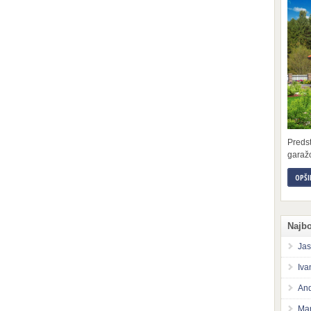
Preds
garažo
OPŠI
Najbo
Jas
Iva
And
Mar