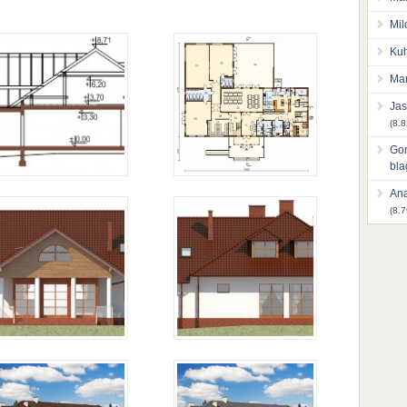
Mil
Kuh
Mar
Jas
(8.8
Gor
bl
Ana
(8.7