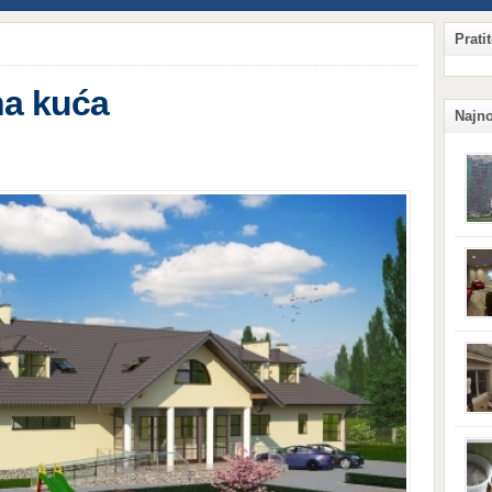
Prati
na kuća
Najno
Qian
Hang
ljud
obzi
potr
komp
sigu
njeg
kaka
situ
prij
koji
Surv
vas 
svoj
vetru
tera