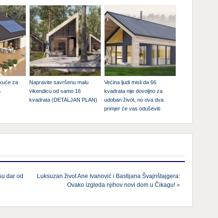
 kuće za
Napravite savršenu malu
Većina ljudi misli da 66
m
vikendicu od samo 16
kvadrata nije dovoljno za
kvadrata (DETALJAN PLAN)
udoban život, no ova dva
primjer će vas oduševiti
su dar od
Luksuzan život Ane Ivanović i Bastijana Švajnštajgera:
Ovako izgleda njihov novi dom u Čikagu!
»