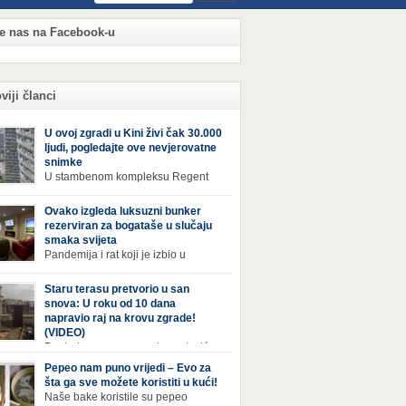
te nas na Facebook-u
viji članci
U ovoj zgradi u Kini živi čak 30.000
ljudi, pogledajte ove nevjerovatne
snimke
U stambenom kompleksu Regent
International, ogromnoj zgradi u
jiang Century Cityju u poslovnoj četvrti
Ovako izgleda luksuzni bunker
zhoua u Kini, trenutno živi gotovo 30 hiljada
rezerviran za bogataše u slučaju
i, koji nikad ne moraju izaći iz njega. Naime, s
smaka svijeta
rom na to da unutar zgrade mogu pronaći sve
Pandemija i rat koji je izbio u
epštine koje im zatrebaju, stanari ovog
Ukrajini pokazali su da nitko nije
leksa zapravo nemaju potrebe izlaziti izvan
ran od katastrofa koje mogu zadesiti svijet
Staru terasu pretvorio u san
a ako […]
v poznajemo. I dok se većina ljudi nada da
snova: U roku od 10 dana
acija u svijetu neće postati još gora te da su
napravio raj na krovu zgrade!
etnje nuklearnim oružjem isprazne, ima i onih
(VIDEO)
 se spremaju za najgori scenariji. Naime,
Pogled na ovu prepravku, ostaviće
ival Condo […]
bez daha Život na zadnjem spratu zgrade ima
Pepeo nam puno vrijedi – Evo za
ih prednosti, ali i mana. Izloženost kiši, suncu,
šta ga sve možete koristiti u kući!
 i snijegu čini da se materijali brže troše, a
Naše bake koristile su pepeo
sa poprimi ruiniran izgled. Ovaj muškarac je