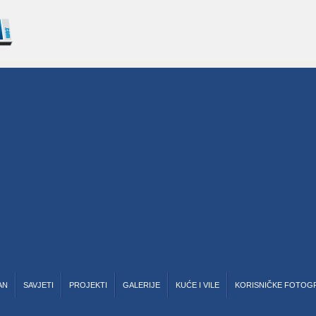
AN
SAVJETI
PROJEKTI
GALERIJE
KUĆE I VILE
KORISNIČKE FOTOG