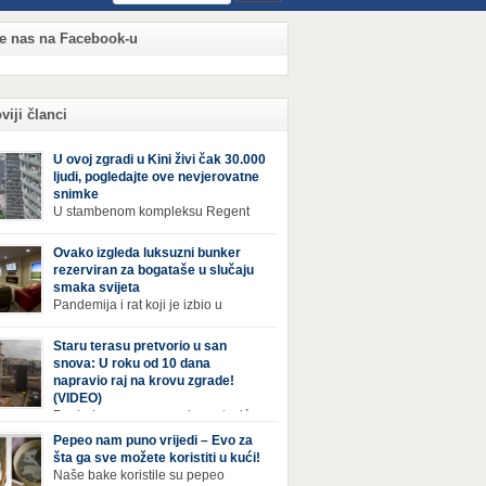
te nas na Facebook-u
viji članci
U ovoj zgradi u Kini živi čak 30.000
ljudi, pogledajte ove nevjerovatne
snimke
U stambenom kompleksu Regent
International, ogromnoj zgradi u
jiang Century Cityju u poslovnoj četvrti
Ovako izgleda luksuzni bunker
zhoua u Kini, trenutno živi gotovo 30 hiljada
rezerviran za bogataše u slučaju
i, koji nikad ne moraju izaći iz njega. Naime, s
smaka svijeta
rom na to da unutar zgrade mogu pronaći sve
Pandemija i rat koji je izbio u
epštine koje im zatrebaju, stanari ovog
Ukrajini pokazali su da nitko nije
leksa zapravo nemaju potrebe izlaziti izvan
ran od katastrofa koje mogu zadesiti svijet
Staru terasu pretvorio u san
a ako […]
v poznajemo. I dok se većina ljudi nada da
snova: U roku od 10 dana
acija u svijetu neće postati još gora te da su
napravio raj na krovu zgrade!
etnje nuklearnim oružjem isprazne, ima i onih
(VIDEO)
 se spremaju za najgori scenariji. Naime,
Pogled na ovu prepravku, ostaviće
ival Condo […]
bez daha Život na zadnjem spratu zgrade ima
Pepeo nam puno vrijedi – Evo za
ih prednosti, ali i mana. Izloženost kiši, suncu,
šta ga sve možete koristiti u kući!
 i snijegu čini da se materijali brže troše, a
Naše bake koristile su pepeo
sa poprimi ruiniran izgled. Ovaj muškarac je