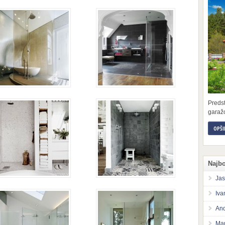
Preds
garažo
OPŠI
Najbo
Jas
Iva
And
Mar