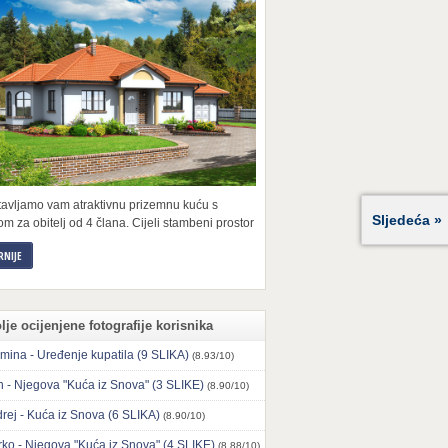
tavljamo vam atraktivnu prizemnu kuću s
Sljedeća »
m za obitelj od 4 člana. Cijeli stambeni prostor
RNIJE
lje ocijenjene fotografije korisnika
mina - Uređenje kupatila (9 SLIKA)
(8.93/10)
n - Njegova "Kuća iz Snova" (3 SLIKE)
(8.90/10)
rej - Kuća iz Snova (6 SLIKA)
(8.90/10)
ko - Njegova "Kuća iz Snova" (4 SLIKE)
(8.88/10)