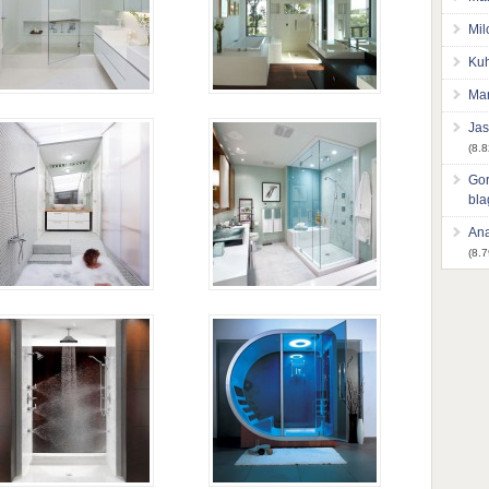
Mil
Kuh
Mar
Jas
(8.8
Gor
bl
Ana
(8.7