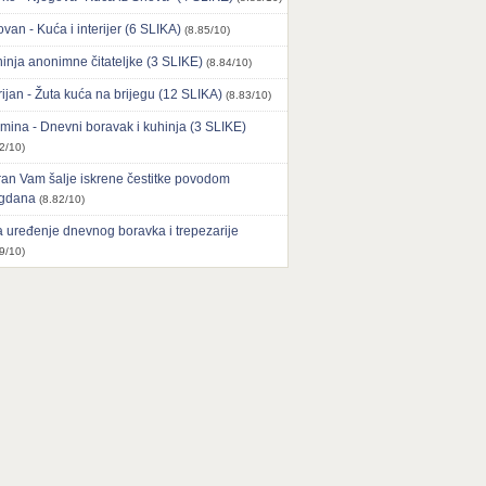
ovan - Kuća i interijer (6 SLIKA)
(8.85/10)
inja anonimne čitateljke (3 SLIKE)
(8.84/10)
ijan - Žuta kuća na brijegu (12 SLIKA)
(8.83/10)
mina - Dnevni boravak i kuhinja (3 SLIKE)
2/10)
an Vam šalje iskrene čestitke povodom
agdana
(8.82/10)
 uređenje dnevnog boravka i trepezarije
9/10)