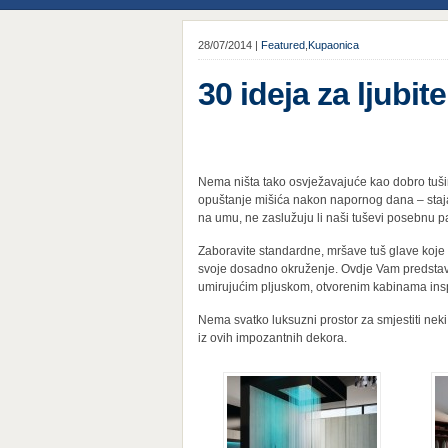
28/07/2014 |
Featured
,
Kupaonica
30 ideja za ljubite
Nema ništa tako osvježavajuće kao dobro tuši
opuštanje mišića nakon napornog dana – staja
na umu, ne zaslužuju li naši tuševi posebnu 
Zaboravite standardne, mršave tuš glave koje 
svoje dosadno okruženje. Ovdje Vam predstavl
umirujućim pljuskom, otvorenim kabinama insp
Nema svatko luksuzni prostor za smjestiti neki
iz ovih impozantnih dekora.