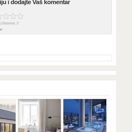
fiju i dodajte Vaš komentar
| Glasova:
3
a!