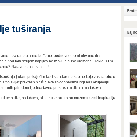
Prati
lje tuširanja
Najno
ranje – za ranojutarnje buđenje, podnevno pomlađivanje ili za
nje pod tom strujom kapljica ne iziskuje puno vremena. Dakle, s tim
pažnju? Naravno da zaslužuju!
Qian
Hang
ispuštaju jadan, prskajući mlaz i standardne kabine koje vas zarobe u
ljud
jamo svijet prekrasnih tuš glava s vodopadima koji nas oblijevaju
obzi
iriranih prirodom i jednostavno prekrasnim dizajnima tuševa.
potr
komp
sigu
 od ovih dizajna tuševa, ali to ne znači da ne možemo uzeti inspiraciju
njeg
kaka
situ
prij
koji
Surv
vas 
svoj
vetru
tera