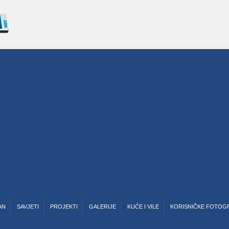
AN
SAVJETI
PROJEKTI
GALERIJE
KUĆE I VILE
KORISNIČKE FOTOG