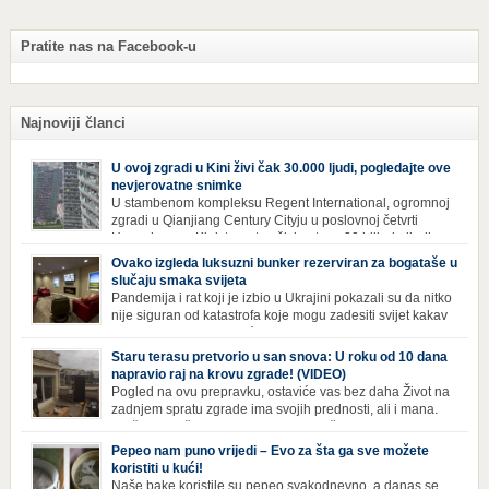
Pratite nas na Facebook-u
Najnoviji članci
U ovoj zgradi u Kini živi čak 30.000 ljudi, pogledajte ove
nevjerovatne snimke
U stambenom kompleksu Regent International, ogromnoj
zgradi u Qianjiang Century Cityju u poslovnoj četvrti
Hangzhoua u Kini, trenutno živi gotovo 30 hiljada ljudi,
koji nikad ne moraju izaći iz njega. Naime, s obzirom na to da unutar
Ovako izgleda luksuzni bunker rezerviran za bogataše u
zgrade mogu pronaći sve potrepštine koje im zatrebaju, stanari ovog
slučaju smaka svijeta
kompleksa zapravo nemaju potrebe izlaziti izvan njega ako […]
Pandemija i rat koji je izbio u Ukrajini pokazali su da nitko
nije siguran od katastrofa koje mogu zadesiti svijet kakav
poznajemo. I dok se većina ljudi nada da situacija u
svijetu neće postati još gora te da su prijetnje nuklearnim oružjem
Staru terasu pretvorio u san snova: U roku od 10 dana
isprazne, ima i onih koji se spremaju za najgori scenariji. Naime,
napravio raj na krovu zgrade! (VIDEO)
Survival Condo […]
Pogled na ovu prepravku, ostaviće vas bez daha Život na
zadnjem spratu zgrade ima svojih prednosti, ali i mana.
Izloženost kiši, suncu, vetru i snijegu čini da se materijali
brže troše, a terasa poprimi ruiniran izgled. Ovaj muškarac je promijenio
Pepeo nam puno vrijedi – Evo za šta ga sve možete
sve, kada je renovirao terasu i sebi stvorio zaista rajski kutak. Uživajte i
koristiti u kući!
vi u […]
Naše bake koristile su pepeo svakodnevno, a danas se