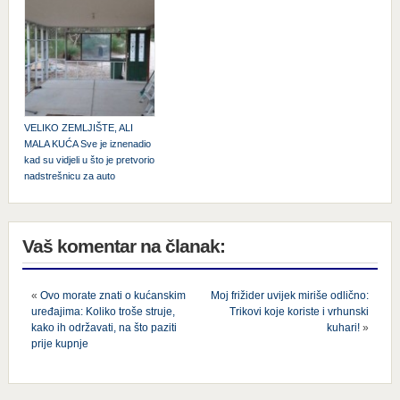
VELIKO ZEMLJIŠTE, ALI
MALA KUĆA Sve je iznenadio
kad su vidjeli u što je pretvorio
nadstrešnicu za auto
Vaš komentar na članak:
«
Ovo morate znati o kućanskim
Moj frižider uvijek miriše odlično:
uređajima: Koliko troše struje,
Trikovi koje koriste i vrhunski
kako ih održavati, na što paziti
kuhari!
»
prije kupnje