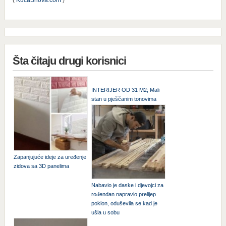
(
KucaSnova.com
)
Šta čitaju drugi korisnici
INTERIJER OD 31 M2; Mali
stan u pješčanim tonovima
Zapanjujuće ideje za uređenje
zidova sa 3D panelima
Nabavio je daske i djevojci za
rođendan napravio prelijep
poklon, oduševila se kad je
ušla u sobu