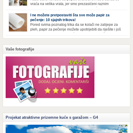
vraća na velika vrata, jer smo prezasićeni raznim
toksinima iz industrijskih preparata za kućnu higijenu.
Izbjeljivač bez premca Čak i kada se pere najboljim deterdžentima, uz
I ne možete pretpostaviti šta sve može papir za
dodatak izbjeljivača, rublje ne dobija blistavu bjelinu. Možda niste znali
pečenje: 10 sjajnih trikova!
da je cijeđ drvenog pepela fenomenalno sredstvo za pranje bijelog […]
Pored svima poznatog trika da se kolači ne zalijepe za
pleh, papir za pečenje možete upotrijebiti da riješite i još
neke sitnije probleme u kući. Evo 10 novih načina za
upotrebu papira za pečenje koji će vam učiniti život lakšim i eliminisati
male smetnje koje često niko ne zna kako da popravi! Uglancajte česme
Papirom […]
Vaše fotografije
Projekat atraktivne prizemne kuće s garažom – G4