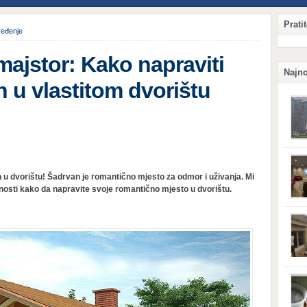
Prati
eđenje
majstor: Kako napraviti
Najno
 u vlastitom dvorištu
Qian
Hang
u dvorištu! Šadrvan je romantično mjesto za odmor i uživanja. Mi
ljud
obzi
sti kako da napravite svoje romantično mjesto u dvorištu.
potr
komp
sigu
njeg
kaka
situ
prij
koji
Surv
vas 
svoj
vetru
tera