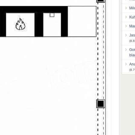
Mil
Kuh
Mar
Jas
(8.8
Gor
bl
Ana
(8.7