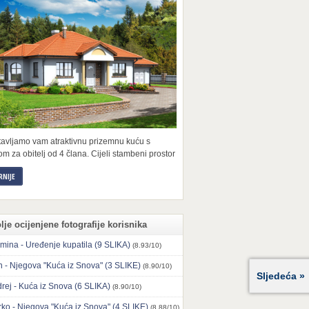
tavljamo vam atraktivnu prizemnu kuću s
m za obitelj od 4 člana. Cijeli stambeni prostor
RNIJE
lje ocijenjene fotografije korisnika
mina - Uređenje kupatila (9 SLIKA)
(8.93/10)
n - Njegova "Kuća iz Snova" (3 SLIKE)
(8.90/10)
Sljedeća »
rej - Kuća iz Snova (6 SLIKA)
(8.90/10)
ko - Njegova "Kuća iz Snova" (4 SLIKE)
(8.88/10)