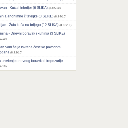
ovan - Kuća i interijer (6 SLIKA)
(8.85/10)
inja anonimne čitateljke (3 SLIKE)
(8.84/10)
ijan - Žuta kuća na brijegu (12 SLIKA)
(8.83/10)
mina - Dnevni boravak i kuhinja (3 SLIKE)
2/10)
an Vam šalje iskrene čestitke povodom
agdana
(8.82/10)
 uređenje dnevnog boravka i trepezarije
9/10)