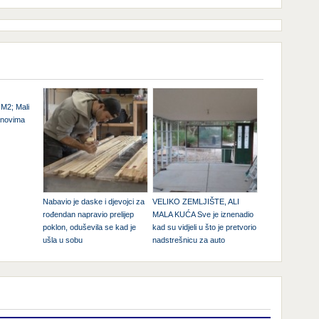
M2; Mali
onovima
Nabavio je daske i djevojci za
VELIKO ZEMLJIŠTE, ALI
rođendan napravio prelijep
MALA KUĆA Sve je iznenadio
poklon, oduševila se kad je
kad su vidjeli u što je pretvorio
ušla u sobu
nadstrešnicu za auto