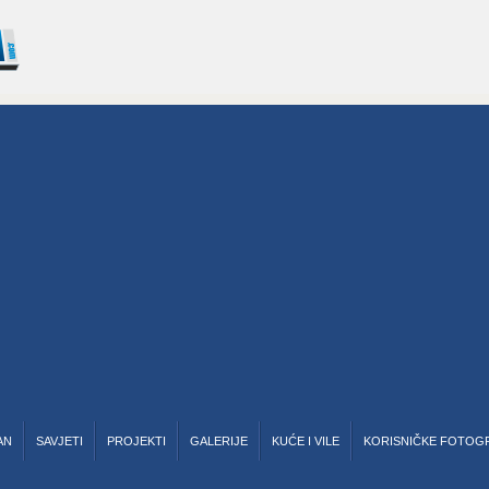
AN
SAVJETI
PROJEKTI
GALERIJE
KUĆE I VILE
KORISNIČKE FOTOG