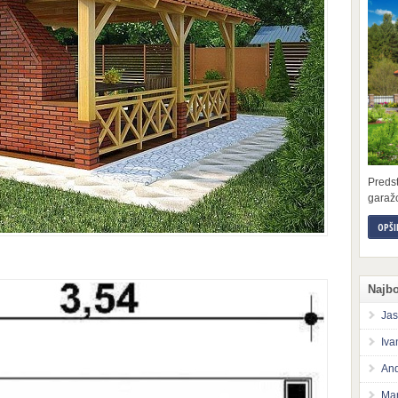
Preds
garažo
OPŠI
Najbo
Jas
Iva
And
Mar