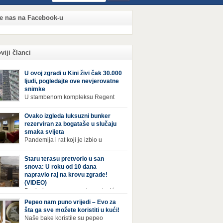
te nas na Facebook-u
viji članci
U ovoj zgradi u Kini živi čak 30.000
ljudi, pogledajte ove nevjerovatne
snimke
U stambenom kompleksu Regent
International, ogromnoj zgradi u
jiang Century Cityju u poslovnoj četvrti
Ovako izgleda luksuzni bunker
zhoua u Kini, trenutno živi gotovo 30 hiljada
rezerviran za bogataše u slučaju
i, koji nikad ne moraju izaći iz njega. Naime, s
smaka svijeta
rom na to da unutar zgrade mogu pronaći sve
Pandemija i rat koji je izbio u
epštine koje im zatrebaju, stanari ovog
Ukrajini pokazali su da nitko nije
leksa zapravo nemaju potrebe izlaziti izvan
ran od katastrofa koje mogu zadesiti svijet
Staru terasu pretvorio u san
a ako […]
v poznajemo. I dok se većina ljudi nada da
snova: U roku od 10 dana
acija u svijetu neće postati još gora te da su
napravio raj na krovu zgrade!
etnje nuklearnim oružjem isprazne, ima i onih
(VIDEO)
 se spremaju za najgori scenariji. Naime,
Pogled na ovu prepravku, ostaviće
ival Condo […]
bez daha Život na zadnjem spratu zgrade ima
Pepeo nam puno vrijedi – Evo za
ih prednosti, ali i mana. Izloženost kiši, suncu,
šta ga sve možete koristiti u kući!
 i snijegu čini da se materijali brže troše, a
Naše bake koristile su pepeo
sa poprimi ruiniran izgled. Ovaj muškarac je