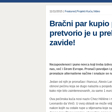
11/11/2015 |
Featured
,
Projekti Kuća
,
Video
Bračni par kupio
pretvorio je u pr
zavide!
Nezaposlenost i puno novca koji treba izdvo
nas, već i širom Evrope. Pronaći povoljan i 
pronalaze alternativne načine i snalaze se n
Jedan od njih je pronašao i francuz, Alexix La
obnovi pećinu koja se dugo nalazila u posjedu n
kako nije bilo zainteresovanih, za samo 1 euro
Ova pećinska kuća nosi naziv Chez Hélène i na
Leonardo da Vinči. U ovoj oblasti se može vidje
nakon kojih su ostale rupe u stijenama koje su