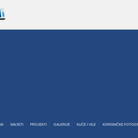
AN
SAVJETI
PROJEKTI
GALERIJE
KUĆE I VILE
KORISNIČKE FOTOG