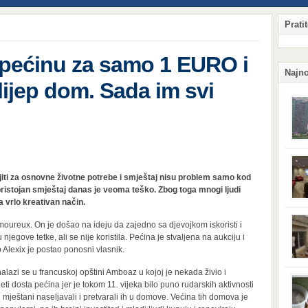
Prati
 pećinu za samo 1 EURO i
Najno
elijep dom. Sada im svi
Qian
Hang
jiti za osnovne životne potrebe i smještaj nisu problem samo kod
ljud
obzi
pristojan smještaj danas je veoma teško. Zbog toga mnogi ljudi
potr
a vrlo kreativan način.
komp
sigu
njeg
moureux. On je došao na ideju da zajedno sa djevojkom iskoristi i
kaka
jegove tetke, ali se nije koristila. Pećina je stvaljena na aukciju i
situ
prij
 Alexix je postao ponosni vlasnik.
koji
Surv
lazi se u francuskoj opštini Amboaz u kojoj je nekada živio i
vas 
ti dosta pećina jer je tokom 11. vijeka bilo puno rudarskih aktivnosti
svoj
vetru
 mještani naseljavali i pretvarali ih u domove. Većina tih domova je
tera