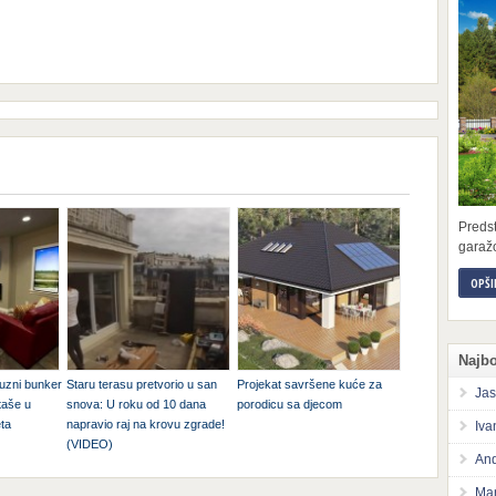
Preds
garažo
OPŠI
Najbo
uzni bunker
Staru terasu pretvorio u san
Projekat savršene kuće za
Jas
taše u
snova: U roku od 10 dana
porodicu sa djecom
eta
napravio raj na krovu zgrade!
Iva
(VIDEO)
And
Mar