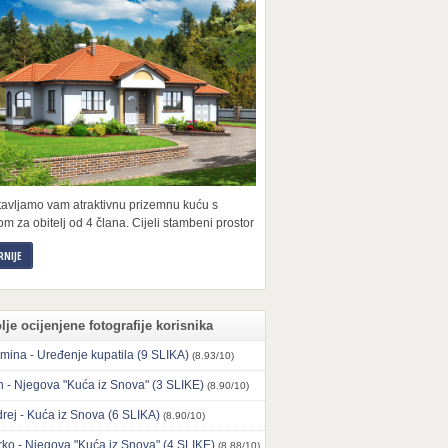
tavljamo vam atraktivnu prizemnu kuću s
m za obitelj od 4 člana. Cijeli stambeni prostor
RNIJE
lje ocijenjene fotografije korisnika
mina - Uređenje kupatila (9 SLIKA)
(8.93/10)
n - Njegova "Kuća iz Snova" (3 SLIKE)
(8.90/10)
rej - Kuća iz Snova (6 SLIKA)
(8.90/10)
ko - Njegova "Kuća iz Snova" (4 SLIKE)
(8.88/10)