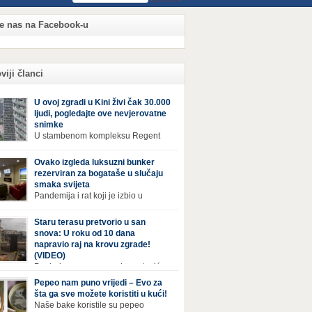
te nas na Facebook-u
viji članci
U ovoj zgradi u Kini živi čak 30.000
ljudi, pogledajte ove nevjerovatne
snimke
U stambenom kompleksu Regent
International, ogromnoj zgradi u
jiang Century Cityju u poslovnoj četvrti
Ovako izgleda luksuzni bunker
zhoua u Kini, trenutno živi gotovo 30 hiljada
rezerviran za bogataše u slučaju
i, koji nikad ne moraju izaći iz njega. Naime, s
smaka svijeta
rom na to da unutar zgrade mogu pronaći sve
Pandemija i rat koji je izbio u
epštine koje im zatrebaju, stanari ovog
Ukrajini pokazali su da nitko nije
leksa zapravo nemaju potrebe izlaziti izvan
ran od katastrofa koje mogu zadesiti svijet
Staru terasu pretvorio u san
a ako […]
v poznajemo. I dok se većina ljudi nada da
snova: U roku od 10 dana
acija u svijetu neće postati još gora te da su
napravio raj na krovu zgrade!
etnje nuklearnim oružjem isprazne, ima i onih
(VIDEO)
 se spremaju za najgori scenariji. Naime,
Pogled na ovu prepravku, ostaviće
ival Condo […]
bez daha Život na zadnjem spratu zgrade ima
Pepeo nam puno vrijedi – Evo za
ih prednosti, ali i mana. Izloženost kiši, suncu,
šta ga sve možete koristiti u kući!
 i snijegu čini da se materijali brže troše, a
Naše bake koristile su pepeo
sa poprimi ruiniran izgled. Ovaj muškarac je