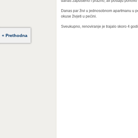
danas zapušteno i prazno, ali postaju ponovo pop
Danas par živi u jednosobnom apartmanu u peći
okuse živjeti u pećini.
Sveukupno, renoviranje je trajalo skoro 4 godine
« Prethodna