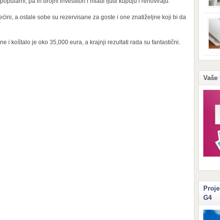
ularni, pa ih brojni investitori i mladi ljudi kupuju i renoviraju.
prom
stvor
ni, a ostale sobe su rezervisane za goste i one znatiželjne koji bi da
razn
kućn
se p
izbje
 i koštalo je oko 35,000 eura, a krajnji rezultati rada su fantastični.
Možd
feno
peče
sitn
upot
Vaše 
živo
niko
Papi
Proje
G4