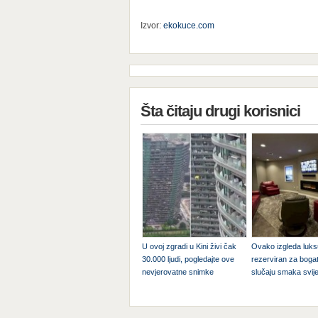
Izvor:
ekokuce.com
Šta čitaju drugi korisnici
U ovoj zgradi u Kini živi čak
Ovako izgleda luks
30.000 ljudi, pogledajte ove
rezerviran za boga
nevjerovatne snimke
slučaju smaka svij