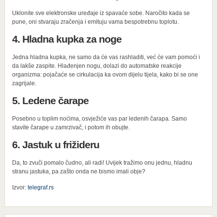
Uklonite sve elektronske uređaje iz spavaće sobe. Naročito kada se
pune, oni stvaraju zračenja i emituju vama bespotrebnu toplotu.
4. Hladna kupka za noge
Jedna hladna kupka, ne samo da će vas rashladiti, već će vam pomoći i
da lakše zaspite. Hlađenjen nogu, dolazi do automatske reakcije
organizma: pojačaće se cirkulacija ka ovom dijelu tijela, kako bi se one
zagrijale.
5. Ledene čarape
Posebno u toplim noćima, osvježiće vas par ledenih čarapa. Samo
stavite čarape u zamrzivač, i potom ih obujte.
6. Jastuk u frižideru
Da, to zvuči pomalo čudno, ali radi! Uvijek tražimo onu jednu, hladnu
stranu jastuka, pa zašto onda ne bismo imali obje?
Izvor:
telegraf.rs