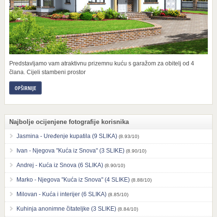
Predstavljamo vam atraktivnu prizemnu kuću s garažom za obitelj od 4
člana. Cijeli stambeni prostor
OPŠIRNIJE
Najbolje ocijenjene fotografije korisnika
Jasmina - Uređenje kupatila (9 SLIKA)
(8.93/10)
Ivan - Njegova "Kuća iz Snova" (3 SLIKE)
(8.90/10)
Andrej - Kuća iz Snova (6 SLIKA)
(8.90/10)
Marko - Njegova "Kuća iz Snova" (4 SLIKE)
(8.88/10)
Milovan - Kuća i interijer (6 SLIKA)
(8.85/10)
Kuhinja anonimne čitateljke (3 SLIKE)
(8.84/10)