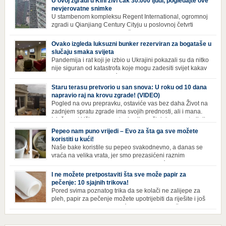
U ovoj zgradi u Kini živi čak 30.000 ljudi, pogledajte ove
nevjerovatne snimke
U stambenom kompleksu Regent International, ogromnoj
zgradi u Qianjiang Century Cityju u poslovnoj četvrti
Hangzhoua u Kini, trenutno živi gotovo 30 hiljada ljudi,
koji nikad ne moraju izaći iz njega. Naime, s obzirom na to da unutar
Ovako izgleda luksuzni bunker rezerviran za bogataše u
zgrade mogu pronaći sve potrepštine koje im zatrebaju, stanari ovog
slučaju smaka svijeta
kompleksa zapravo nemaju potrebe izlaziti izvan njega ako […]
Pandemija i rat koji je izbio u Ukrajini pokazali su da nitko
nije siguran od katastrofa koje mogu zadesiti svijet kakav
poznajemo. I dok se većina ljudi nada da situacija u
svijetu neće postati još gora te da su prijetnje nuklearnim oružjem
Staru terasu pretvorio u san snova: U roku od 10 dana
isprazne, ima i onih koji se spremaju za najgori scenariji. Naime,
napravio raj na krovu zgrade! (VIDEO)
Survival Condo […]
Pogled na ovu prepravku, ostaviće vas bez daha Život na
zadnjem spratu zgrade ima svojih prednosti, ali i mana.
Izloženost kiši, suncu, vetru i snijegu čini da se materijali
brže troše, a terasa poprimi ruiniran izgled. Ovaj muškarac je promijenio
Pepeo nam puno vrijedi – Evo za šta ga sve možete
sve, kada je renovirao terasu i sebi stvorio zaista rajski kutak. Uživajte i
koristiti u kući!
vi u […]
Naše bake koristile su pepeo svakodnevno, a danas se
vraća na velika vrata, jer smo prezasićeni raznim
toksinima iz industrijskih preparata za kućnu higijenu.
Izbjeljivač bez premca Čak i kada se pere najboljim deterdžentima, uz
I ne možete pretpostaviti šta sve može papir za
dodatak izbjeljivača, rublje ne dobija blistavu bjelinu. Možda niste znali
pečenje: 10 sjajnih trikova!
da je cijeđ drvenog pepela fenomenalno sredstvo za pranje bijelog […]
Pored svima poznatog trika da se kolači ne zalijepe za
pleh, papir za pečenje možete upotrijebiti da riješite i još
neke sitnije probleme u kući. Evo 10 novih načina za
upotrebu papira za pečenje koji će vam učiniti život lakšim i eliminisati
male smetnje koje često niko ne zna kako da popravi! Uglancajte česme