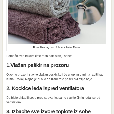
Foto:Pixabay.com / flickr / Peter Dutton
Pomoću ovih trikova ćete rashladiti stan, i sebe:
1.Vlažan peškir na prozoru
Otvorite prozor i stavite vlažan peškir, koji će u toplim danima raditi kao
klima-uređaj. Najbolje bi bilo da izaberete peškir svijetlije boje.
2. Kockice leda ispred ventilatora
Da biste ohladili sobu pred spavanje, samo stavite činiju leda ispred
ventilatora
3. Izbacite sve izvore toplote iz sobe