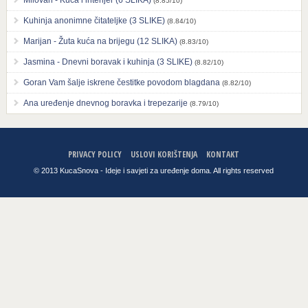
Milovan - Kuća i interijer (6 SLIKA)
(8.85/10)
Kuhinja anonimne čitateljke (3 SLIKE)
(8.84/10)
Marijan - Žuta kuća na brijegu (12 SLIKA)
(8.83/10)
Jasmina - Dnevni boravak i kuhinja (3 SLIKE)
(8.82/10)
Goran Vam šalje iskrene čestitke povodom blagdana
(8.82/10)
Ana uređenje dnevnog boravka i trepezarije
(8.79/10)
PRIVACY POLICY
USLOVI KORIŠTENJA
KONTAKT
© 2013 KucaSnova - Ideje i savjeti za uređenje doma. All rights reserved