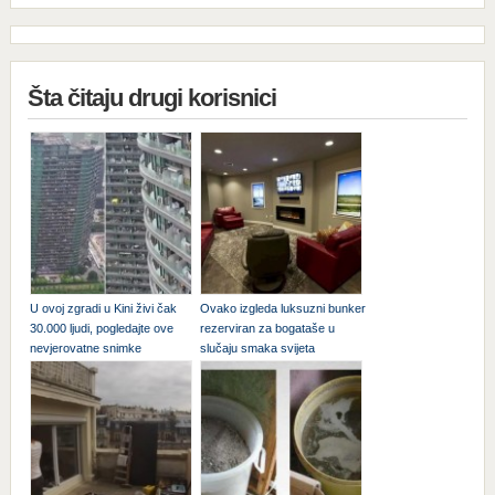
Šta čitaju drugi korisnici
U ovoj zgradi u Kini živi čak
Ovako izgleda luksuzni bunker
30.000 ljudi, pogledajte ove
rezerviran za bogataše u
nevjerovatne snimke
slučaju smaka svijeta