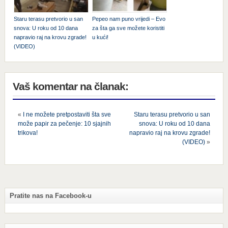
Staru terasu pretvorio u san
Pepeo nam puno vrijedi – Evo
snova: U roku od 10 dana
za šta ga sve možete koristiti
napravio raj na krovu zgrade!
u kući!
(VIDEO)
Vaš komentar na članak:
«
I ne možete pretpostaviti šta sve
Staru terasu pretvorio u san
može papir za pečenje: 10 sjajnih
snova: U roku od 10 dana
trikova!
napravio raj na krovu zgrade!
(VIDEO)
»
Pratite nas na Facebook-u