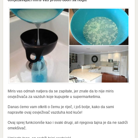
osvježavajući miris vas prosto obori sa nogu!
Miris vas odmah natjera da se zapitate, jer znate da to nije miris
osvježivača za vazduh koje kupujete u supermarketima.
Danas ćemo vam otkriti o čemu je riječ, i još bolje, kako da sami
napravite ovaj osvježivač vazduha kod kuće!
Ovaj sprej funkcioniše kao i svaki drugi, ali njegova tajna je da ne sadrži
omekšivač.