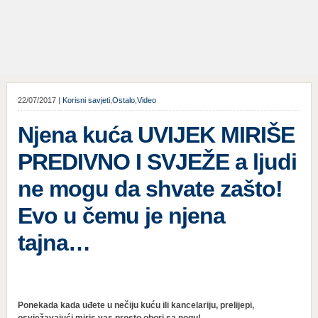
22/07/2017 |
Korisni savjeti
,
Ostalo
,
Video
Njena kuća UVIJEK MIRIŠE
PREDIVNO I SVJEŽE a ljudi
ne mogu da shvate zašto!
Evo u čemu je njena
tajna…
Ponekada kada uđete u nečiju kuću ili kancelariju, prelijepi,