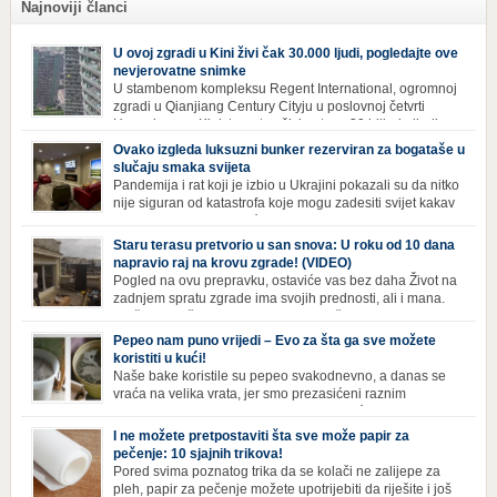
Najnoviji članci
U ovoj zgradi u Kini živi čak 30.000 ljudi, pogledajte ove
nevjerovatne snimke
U stambenom kompleksu Regent International, ogromnoj
zgradi u Qianjiang Century Cityju u poslovnoj četvrti
Hangzhoua u Kini, trenutno živi gotovo 30 hiljada ljudi,
koji nikad ne moraju izaći iz njega. Naime, s obzirom na to da unutar
Ovako izgleda luksuzni bunker rezerviran za bogataše u
zgrade mogu pronaći sve potrepštine koje im zatrebaju, stanari ovog
slučaju smaka svijeta
kompleksa zapravo nemaju potrebe izlaziti izvan njega ako […]
Pandemija i rat koji je izbio u Ukrajini pokazali su da nitko
nije siguran od katastrofa koje mogu zadesiti svijet kakav
poznajemo. I dok se većina ljudi nada da situacija u
svijetu neće postati još gora te da su prijetnje nuklearnim oružjem
Staru terasu pretvorio u san snova: U roku od 10 dana
isprazne, ima i onih koji se spremaju za najgori scenariji. Naime,
napravio raj na krovu zgrade! (VIDEO)
Survival Condo […]
Pogled na ovu prepravku, ostaviće vas bez daha Život na
zadnjem spratu zgrade ima svojih prednosti, ali i mana.
Izloženost kiši, suncu, vetru i snijegu čini da se materijali
brže troše, a terasa poprimi ruiniran izgled. Ovaj muškarac je promijenio
Pepeo nam puno vrijedi – Evo za šta ga sve možete
sve, kada je renovirao terasu i sebi stvorio zaista rajski kutak. Uživajte i
koristiti u kući!
vi u […]
Naše bake koristile su pepeo svakodnevno, a danas se
vraća na velika vrata, jer smo prezasićeni raznim
toksinima iz industrijskih preparata za kućnu higijenu.
Izbjeljivač bez premca Čak i kada se pere najboljim deterdžentima, uz
I ne možete pretpostaviti šta sve može papir za
dodatak izbjeljivača, rublje ne dobija blistavu bjelinu. Možda niste znali
pečenje: 10 sjajnih trikova!
da je cijeđ drvenog pepela fenomenalno sredstvo za pranje bijelog […]
Pored svima poznatog trika da se kolači ne zalijepe za
pleh, papir za pečenje možete upotrijebiti da riješite i još