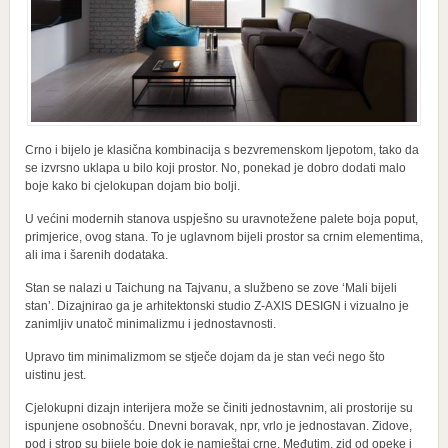
Crno i bijelo je klasična kombinacija s bezvremenskom ljepotom, tako da
se izvrsno uklapa u bilo koji prostor. No, ponekad je dobro dodati malo
boje kako bi cjelokupan dojam bio bolji.
U većini modernih stanova uspješno su uravnotežene palete boja poput,
primjerice, ovog stana. To je uglavnom bijeli prostor sa crnim elementima,
ali ima i šarenih dodataka.
Stan se nalazi u Taichung na Tajvanu, a službeno se zove ‘Mali bijeli
stan’. Dizajnirao ga je arhitektonski studio Z-AXIS DESIGN i vizualno je
zanimljiv unatoč minimalizmu i jednostavnosti.
Upravo tim minimalizmom se stječe dojam da je stan veći nego što
uistinu jest.
Cjelokupni dizajn interijera može se činiti jednostavnim, ali prostorije su
ispunjene osobnošću. Dnevni boravak, npr, vrlo je jednostavan. Zidove,
pod i strop su bijele boje dok je namještaj crne. Međutim, zid od opeke i