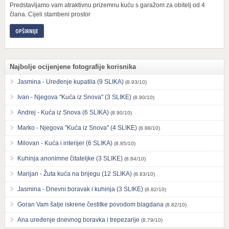
Predstavljamo vam atraktivnu prizemnu kuću s garažom za obitelj od 4
člana. Cijeli stambeni prostor
OPŠIRNIJE
Najbolje ocijenjene fotografije korisnika
Jasmina - Uređenje kupatila (9 SLIKA)
(8.93/10)
Ivan - Njegova "Kuća iz Snova" (3 SLIKE)
(8.90/10)
Andrej - Kuća iz Snova (6 SLIKA)
(8.90/10)
Marko - Njegova "Kuća iz Snova" (4 SLIKE)
(8.88/10)
Milovan - Kuća i interijer (6 SLIKA)
(8.85/10)
Kuhinja anonimne čitateljke (3 SLIKE)
(8.84/10)
Marijan - Žuta kuća na brijegu (12 SLIKA)
(8.83/10)
Jasmina - Dnevni boravak i kuhinja (3 SLIKE)
(8.82/10)
Goran Vam šalje iskrene čestitke povodom blagdana
(8.82/10)
Ana uređenje dnevnog boravka i trepezarije
(8.79/10)