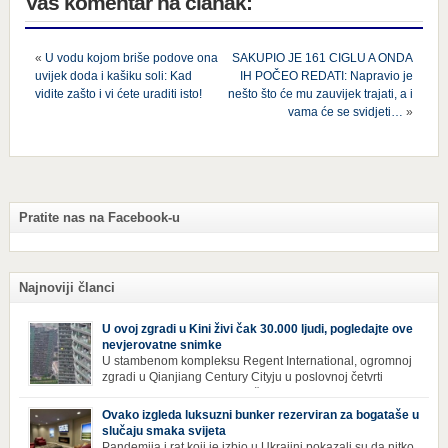
Vaš komentar na članak:
«
U vodu kojom briše podove ona
SAKUPIO JE 161 CIGLU A ONDA
uvijek doda i kašiku soli: Kad
IH POČEO REDATI: Napravio je
vidite zašto i vi ćete uraditi isto!
nešto što će mu zauvijek trajati, a i
vama će se svidjeti…
»
Pratite nas na Facebook-u
Najnoviji članci
U ovoj zgradi u Kini živi čak 30.000 ljudi, pogledajte ove
nevjerovatne snimke
U stambenom kompleksu Regent International, ogromnoj
zgradi u Qianjiang Century Cityju u poslovnoj četvrti
Hangzhoua u Kini, trenutno živi gotovo 30 hiljada ljudi,
koji nikad ne moraju izaći iz njega. Naime, s obzirom na to da unutar
Ovako izgleda luksuzni bunker rezerviran za bogataše u
zgrade mogu pronaći sve potrepštine koje im zatrebaju, stanari ovog
slučaju smaka svijeta
kompleksa zapravo nemaju potrebe izlaziti izvan njega ako […]
Pandemija i rat koji je izbio u Ukrajini pokazali su da nitko