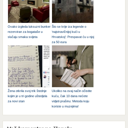
Ovako izgleda luksuzni bunker
Što se krije iza legende o
rezerviran za bogataše u
‘najstravičnijoj kući u
slučaju smaka svijeta
Hrvatskoj’: Prespavat ću u njoj
za 50 eura
Žena otkrila svoj trik štednje
Ukoliko na ovaj način očistite
kojim je u tri godine uštedjela
kuću, čak 10 dana nećete
za novi stan
vidjeti prašinu: Metoda koju
koriste u muzejima!