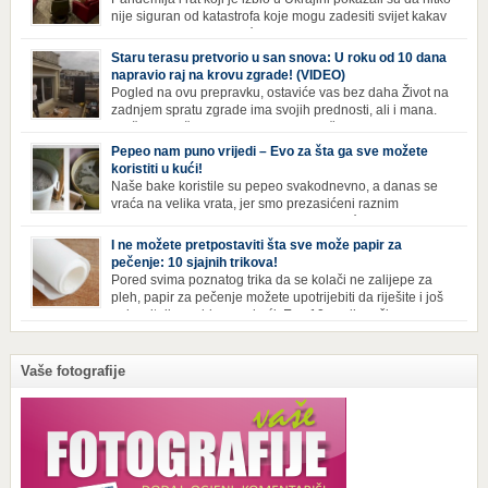
nije siguran od katastrofa koje mogu zadesiti svijet kakav
poznajemo. I dok se većina ljudi nada da situacija u
svijetu neće postati još gora te da su prijetnje nuklearnim oružjem
Staru terasu pretvorio u san snova: U roku od 10 dana
isprazne, ima i onih koji se spremaju za najgori scenariji. Naime,
napravio raj na krovu zgrade! (VIDEO)
Survival Condo […]
Pogled na ovu prepravku, ostaviće vas bez daha Život na
zadnjem spratu zgrade ima svojih prednosti, ali i mana.
Izloženost kiši, suncu, vetru i snijegu čini da se materijali
brže troše, a terasa poprimi ruiniran izgled. Ovaj muškarac je promijenio
Pepeo nam puno vrijedi – Evo za šta ga sve možete
sve, kada je renovirao terasu i sebi stvorio zaista rajski kutak. Uživajte i
koristiti u kući!
vi u […]
Naše bake koristile su pepeo svakodnevno, a danas se
vraća na velika vrata, jer smo prezasićeni raznim
toksinima iz industrijskih preparata za kućnu higijenu.
Izbjeljivač bez premca Čak i kada se pere najboljim deterdžentima, uz
I ne možete pretpostaviti šta sve može papir za
dodatak izbjeljivača, rublje ne dobija blistavu bjelinu. Možda niste znali
pečenje: 10 sjajnih trikova!
da je cijeđ drvenog pepela fenomenalno sredstvo za pranje bijelog […]
Pored svima poznatog trika da se kolači ne zalijepe za
pleh, papir za pečenje možete upotrijebiti da riješite i još
neke sitnije probleme u kući. Evo 10 novih načina za
upotrebu papira za pečenje koji će vam učiniti život lakšim i eliminisati
male smetnje koje često niko ne zna kako da popravi! Uglancajte česme
Papirom […]
Vaše fotografije