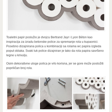
Toaletni papir poslužio je dvojcu Bertrand Jayr i Lyon Béton kao
inspiracija za izradu betonske police za spremanje rola u kupaonici.
Posebno dizajnirana polica u kombinaciji sa rolama wc papira izgleda
poput oblaka. Svaki luk police dizajniran je tako da rola papira savršeno
legne u krivulju.
Osim dekorativne uloge polica je vrlo korisna, jer se gore može posložiti
popriličan broj rola.