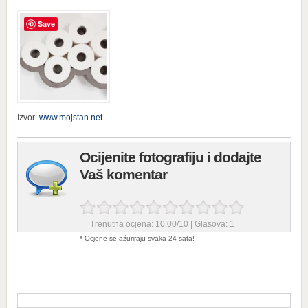
Save
Izvor:
www.mojstan.net
Ocijenite fotografiju i dodajte
Vaš komentar
Trenutna ocjena:
10.00
/
10
| Glasova:
1
* Ocjene se ažuriraju svaka 24 sata!