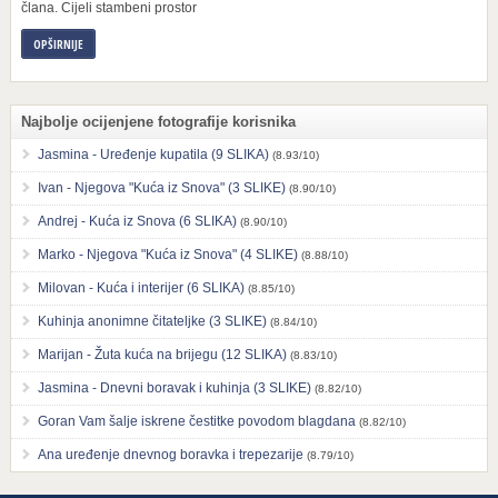
člana. Cijeli stambeni prostor
OPŠIRNIJE
Najbolje ocijenjene fotografije korisnika
Jasmina - Uređenje kupatila (9 SLIKA)
(8.93/10)
Ivan - Njegova "Kuća iz Snova" (3 SLIKE)
(8.90/10)
Andrej - Kuća iz Snova (6 SLIKA)
(8.90/10)
Marko - Njegova "Kuća iz Snova" (4 SLIKE)
(8.88/10)
Milovan - Kuća i interijer (6 SLIKA)
(8.85/10)
Kuhinja anonimne čitateljke (3 SLIKE)
(8.84/10)
Marijan - Žuta kuća na brijegu (12 SLIKA)
(8.83/10)
Jasmina - Dnevni boravak i kuhinja (3 SLIKE)
(8.82/10)
Goran Vam šalje iskrene čestitke povodom blagdana
(8.82/10)
Ana uređenje dnevnog boravka i trepezarije
(8.79/10)