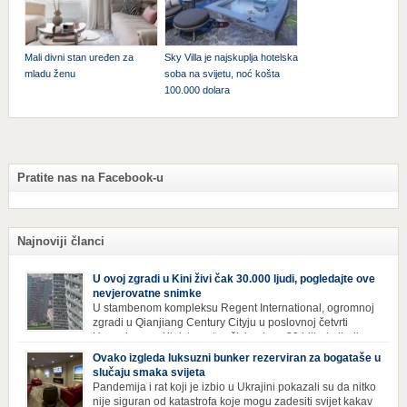
Mali divni stan uređen za
Sky Villa je najskuplja hotelska
mladu ženu
soba na svijetu, noć košta
100.000 dolara
Pratite nas na Facebook-u
Najnoviji članci
U ovoj zgradi u Kini živi čak 30.000 ljudi, pogledajte ove
nevjerovatne snimke
U stambenom kompleksu Regent International, ogromnoj
zgradi u Qianjiang Century Cityju u poslovnoj četvrti
Hangzhoua u Kini, trenutno živi gotovo 30 hiljada ljudi,
koji nikad ne moraju izaći iz njega. Naime, s obzirom na to da unutar
Ovako izgleda luksuzni bunker rezerviran za bogataše u
zgrade mogu pronaći sve potrepštine koje im zatrebaju, stanari ovog
slučaju smaka svijeta
kompleksa zapravo nemaju potrebe izlaziti izvan njega ako […]
Pandemija i rat koji je izbio u Ukrajini pokazali su da nitko
nije siguran od katastrofa koje mogu zadesiti svijet kakav