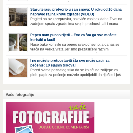
poznajemo. I dok se većina ljudi nada da situacija u
svijetu neće postati još gora te da su prijetnje nuklearnim oružjem
Staru terasu pretvorio u san snova: U roku od 10 dana
isprazne, ima i onih koji se spremaju za najgori scenariji. Naime,
napravio raj na krovu zgrade! (VIDEO)
Survival Condo […]
Pogled na ovu prepravku, ostaviće vas bez daha Život na
zadnjem spratu zgrade ima svojih prednosti, ali i mana.
Izloženost kiši, suncu, vetru i snijegu čini da se materijali
brže troše, a terasa poprimi ruiniran izgled. Ovaj muškarac je promijenio
Pepeo nam puno vrijedi – Evo za šta ga sve možete
sve, kada je renovirao terasu i sebi stvorio zaista rajski kutak. Uživajte i
koristiti u kući!
vi u […]
Naše bake koristile su pepeo svakodnevno, a danas se
vraća na velika vrata, jer smo prezasićeni raznim
toksinima iz industrijskih preparata za kućnu higijenu.
Izbjeljivač bez premca Čak i kada se pere najboljim deterdžentima, uz
I ne možete pretpostaviti šta sve može papir za
dodatak izbjeljivača, rublje ne dobija blistavu bjelinu. Možda niste znali
pečenje: 10 sjajnih trikova!
da je cijeđ drvenog pepela fenomenalno sredstvo za pranje bijelog […]
Pored svima poznatog trika da se kolači ne zalijepe za
pleh, papir za pečenje možete upotrijebiti da riješite i još
neke sitnije probleme u kući. Evo 10 novih načina za
upotrebu papira za pečenje koji će vam učiniti život lakšim i eliminisati
male smetnje koje često niko ne zna kako da popravi! Uglancajte česme
Papirom […]
Vaše fotografije