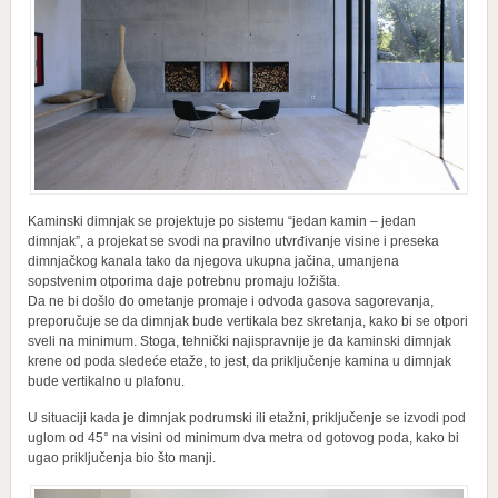
Kaminski dimnjak se projektuje po sistemu “jedan kamin – jedan
dimnjak”, a projekat se svodi na pravilno utvrđivanje visine i preseka
dimnjačkog kanala tako da njegova ukupna jačina, umanjena
sopstvenim otporima daje potrebnu promaju ložišta.
Da ne bi došlo do ometanje promaje i odvoda gasova sagorevanja,
preporučuje se da dimnjak bude vertikala bez skretanja, kako bi se otpori
sveli na minimum. Stoga, tehnički najispravnije je da kaminski dimnjak
krene od poda sledeće etaže, to jest, da priključenje kamina u dimnjak
bude vertikalno u plafonu.
U situaciji kada je dimnjak podrumski ili etažni, priključenje se izvodi pod
uglom od 45° na visini od minimum dva metra od gotovog poda, kako bi
ugao priključenja bio što manji.