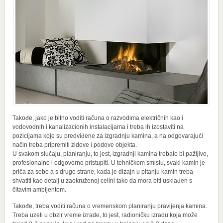
Takođe, jako je bitno voditi računa o razvodima električnih kao i
vodovodnih i kanalizacionih instalacijama i treba ih izostaviti na
pozicijama koje su predviđene za izgradnju kamina, a na odgovarajući
način treba pripremiti zidove i podove objekta.
U svakom slučaju, planiranju, to jest, izgradnji kamina trebalo bi pažljivo,
profesionalno i odgovorno pristupiti. U tehničkom smislu, svaki kamin je
priča za sebe a s druge strane, kada je dizajn u pitanju kamin treba
shvatiti kao detalj u zaokruženoj celini tako da mora biti usklađen s
čitavim ambijentom.
Takođe, treba voditi računa o vremenskom planiranju pravljenja kamina.
Treba uzeti u obzir vreme izrade, to jest, radioničku izradu koja može