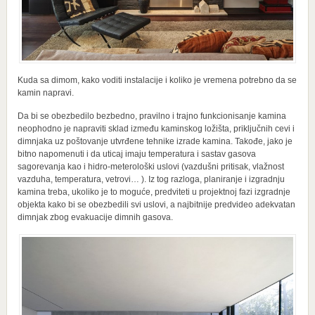
Kuda sa dimom, kako voditi instalacije i koliko je vremena potrebno da se
kamin napravi.
Da bi se obezbedilo bezbedno, pravilno i trajno funkcionisanje kamina
neophodno je napraviti sklad između kaminskog ložišta, priključnih cevi i
dimnjaka uz poštovanje utvrđene tehnike izrade kamina. Takođe, jako je
bitno napomenuti i da uticaj imaju temperatura i sastav gasova
sagorevanja kao i hidro-meterološki uslovi (vazdušni pritisak, vlažnost
vazduha, temperatura, vetrovi… ). Iz tog razloga, planiranje i izgradnju
kamina treba, ukoliko je to moguće, predviteti u projektnoj fazi izgradnje
objekta kako bi se obezbedili svi uslovi, a najbitnije predvideo adekvatan
dimnjak zbog evakuacije dimnih gasova.