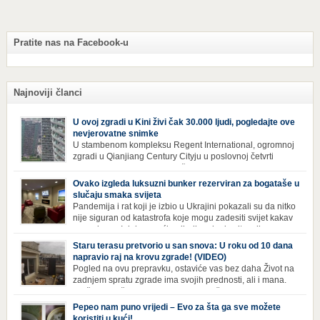
Pratite nas na Facebook-u
Najnoviji članci
U ovoj zgradi u Kini živi čak 30.000 ljudi, pogledajte ove
nevjerovatne snimke
U stambenom kompleksu Regent International, ogromnoj
zgradi u Qianjiang Century Cityju u poslovnoj četvrti
Hangzhoua u Kini, trenutno živi gotovo 30 hiljada ljudi,
koji nikad ne moraju izaći iz njega. Naime, s obzirom na to da unutar
Ovako izgleda luksuzni bunker rezerviran za bogataše u
zgrade mogu pronaći sve potrepštine koje im zatrebaju, stanari ovog
slučaju smaka svijeta
kompleksa zapravo nemaju potrebe izlaziti izvan njega ako […]
Pandemija i rat koji je izbio u Ukrajini pokazali su da nitko
nije siguran od katastrofa koje mogu zadesiti svijet kakav
poznajemo. I dok se većina ljudi nada da situacija u
svijetu neće postati još gora te da su prijetnje nuklearnim oružjem
Staru terasu pretvorio u san snova: U roku od 10 dana
isprazne, ima i onih koji se spremaju za najgori scenariji. Naime,
napravio raj na krovu zgrade! (VIDEO)
Survival Condo […]
Pogled na ovu prepravku, ostaviće vas bez daha Život na
zadnjem spratu zgrade ima svojih prednosti, ali i mana.
Izloženost kiši, suncu, vetru i snijegu čini da se materijali
brže troše, a terasa poprimi ruiniran izgled. Ovaj muškarac je promijenio
Pepeo nam puno vrijedi – Evo za šta ga sve možete
sve, kada je renovirao terasu i sebi stvorio zaista rajski kutak. Uživajte i
koristiti u kući!