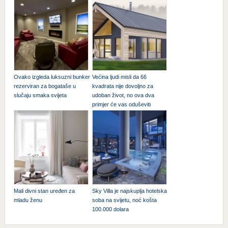
Ovako izgleda luksuzni bunker
Većina ljudi misli da 66
rezerviran za bogataše u
kvadrata nije dovoljno za
slučaju smaka svijeta
udoban život, no ova dva
primjer će vas oduševiti
Mali divni stan uređen za
Sky Villa je najskuplja hotelska
mladu ženu
soba na svijetu, noć košta
100.000 dolara