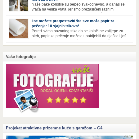
vi u […]
Naše bake koristile su pepeo svakodnevno, a danas se
vraća na velika vrata, jer smo prezasićeni raznim
toksinima iz industrijskih preparata za kućnu higijenu.
Izbjeljivač bez premca Čak i kada se pere najboljim deterdžentima, uz
I ne možete pretpostaviti šta sve može papir za
dodatak izbjeljivača, rublje ne dobija blistavu bjelinu. Možda niste znali
pečenje: 10 sjajnih trikova!
da je cijeđ drvenog pepela fenomenalno sredstvo za pranje bijelog […]
Pored svima poznatog trika da se kolači ne zalijepe za
pleh, papir za pečenje možete upotrijebiti da riješite i još
neke sitnije probleme u kući. Evo 10 novih načina za
upotrebu papira za pečenje koji će vam učiniti život lakšim i eliminisati
male smetnje koje često niko ne zna kako da popravi! Uglancajte česme
Papirom […]
Vaše fotografije
Projekat atraktivne prizemne kuće s garažom – G4