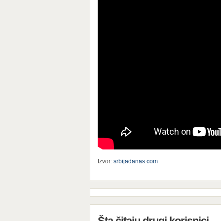
Izvor:
srbijadanas.com
Šta čitaju drugi korisnici