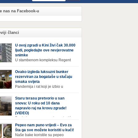
te nas na Facebook-u
viji članci
U ovoj zgradi u Kini živi čak 30.000
ljudi, pogledajte ove nevjerovatne
snimke
U stambenom kompleksu Regent
International, ogromnoj zgradi u
jiang Century Cityju u poslovnoj četvrti
Ovako izgleda luksuzni bunker
zhoua u Kini, trenutno živi gotovo 30 hiljada
rezerviran za bogataše u slučaju
i, koji nikad ne moraju izaći iz njega. Naime, s
smaka svijeta
rom na to da unutar zgrade mogu pronaći sve
Pandemija i rat koji je izbio u
epštine koje im zatrebaju, stanari ovog
Ukrajini pokazali su da nitko nije
leksa zapravo nemaju potrebe izlaziti izvan
ran od katastrofa koje mogu zadesiti svijet
Staru terasu pretvorio u san
a ako […]
v poznajemo. I dok se većina ljudi nada da
snova: U roku od 10 dana
acija u svijetu neće postati još gora te da su
napravio raj na krovu zgrade!
etnje nuklearnim oružjem isprazne, ima i onih
(VIDEO)
 se spremaju za najgori scenariji. Naime,
Pogled na ovu prepravku, ostaviće
ival Condo […]
bez daha Život na zadnjem spratu zgrade ima
Pepeo nam puno vrijedi – Evo za
ih prednosti, ali i mana. Izloženost kiši, suncu,
šta ga sve možete koristiti u kući!
 i snijegu čini da se materijali brže troše, a
Naše bake koristile su pepeo
sa poprimi ruiniran izgled. Ovaj muškarac je