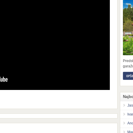
Preds
garažo
OPŠI
Najbo
Jas
Iva
And
Mar