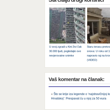
U ovoj zgradi u Kini živi čak
Staru terasu pretvo
30.000 ljudi, pogledajte ove
snova: U roku od 
nevjerovatne snimke
napravio raj na kro
(VIDEO)
Vaš komentar na članak:
«
Što se krije iza legende o ‘najstravičnijoj k
Hrvatskoj’: Prespavat ću u njoj za 50 eura