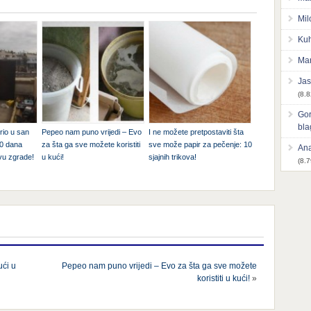
Mil
Kuh
Mar
Jas
(8.8
Gor
bl
rio u san
Pepeo nam puno vrijedi – Evo
I ne možete pretpostaviti šta
10 dana
za šta ga sve možete koristiti
sve može papir za pečenje: 10
Ana
vu zgrade!
u kući!
sjajnih trikova!
(8.7
ući u
Pepeo nam puno vrijedi – Evo za šta ga sve možete
koristiti u kući!
»