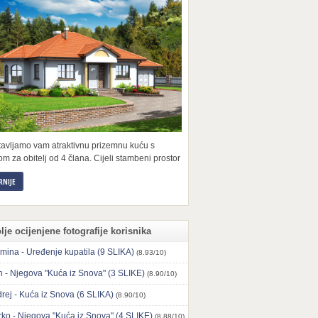
tavljamo vam atraktivnu prizemnu kuću s
m za obitelj od 4 člana. Cijeli stambeni prostor
RNIJE
lje ocijenjene fotografije korisnika
mina - Uređenje kupatila (9 SLIKA)
(8.93/10)
n - Njegova "Kuća iz Snova" (3 SLIKE)
(8.90/10)
rej - Kuća iz Snova (6 SLIKA)
(8.90/10)
ko - Njegova "Kuća iz Snova" (4 SLIKE)
(8.88/10)