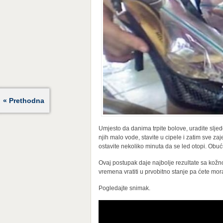
« Prethodna
Umjesto da danima trpite bolove, uradite sljed
njih malo vode, stavite u cipele i zatim sve z
ostavite nekoliko minuta da se led otopi. Obu
Ovaj postupak daje najbolje rezultate sa ko
vremena vratiti u prvobitno stanje pa ćete mora
Pogledajte snimak.