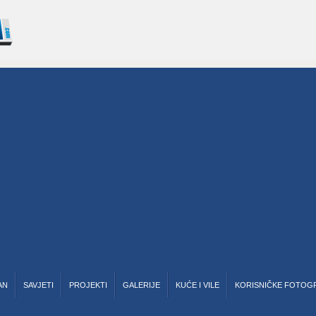
AN
SAVJETI
PROJEKTI
GALERIJE
KUĆE I VILE
KORISNIČKE FOTOG