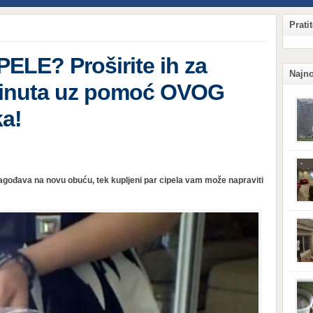
Prati
LE? Proširite ih za
Najno
minuta uz pomoć OVOG
ka!
Qian
Hang
lagođava na novu obuću, tek kupljeni par cipela vam može napraviti
ljud
obzi
potr
komp
sigu
njeg
kaka
situ
prij
koji
Surv
vas 
svoj
vetru
tera