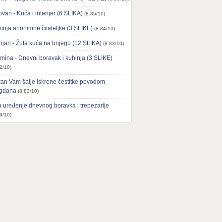
ovan - Kuća i interijer (6 SLIKA)
(8.85/10)
inja anonimne čitateljke (3 SLIKE)
(8.84/10)
ijan - Žuta kuća na brijegu (12 SLIKA)
(8.83/10)
mina - Dnevni boravak i kuhinja (3 SLIKE)
2/10)
an Vam šalje iskrene čestitke povodom
agdana
(8.82/10)
 uređenje dnevnog boravka i trepezarije
9/10)