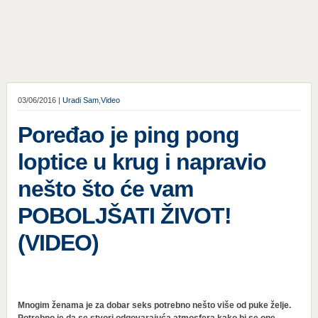
03/06/2016 |
Uradi Sam
,
Video
Poređao je ping pong
loptice u krug i napravio
nešto što će vam
POBOLJŠATI ŽIVOT!
(VIDEO)
Mnogim ženama je za dobar seks potrebno nešto više od puke želje.