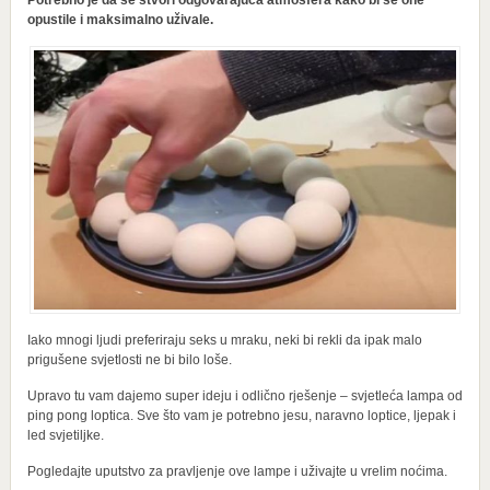
Potrebno je da se stvori odgovarajuća atmosfera kako bi se one
opustile i maksimalno uživale.
Iako mnogi ljudi preferiraju seks u mraku, neki bi rekli da ipak malo
prigušene svjetlosti ne bi bilo loše.
Upravo tu vam dajemo super ideju i odlično rješenje – svjetleća lampa od
ping pong loptica. Sve što vam je potrebno jesu, naravno loptice, ljepak i
led svjetiljke.
Pogledajte uputstvo za pravljenje ove lampe i uživajte u vrelim noćima.