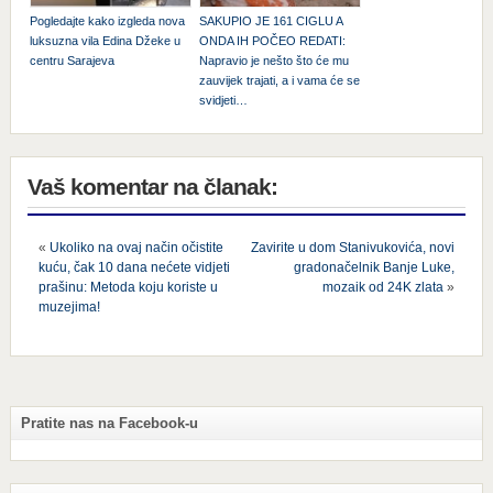
Pogledajte kako izgleda nova
SAKUPIO JE 161 CIGLU A
luksuzna vila Edina Džeke u
ONDA IH POČEO REDATI:
centru Sarajeva
Napravio je nešto što će mu
zauvijek trajati, a i vama će se
svidjeti…
Vaš komentar na članak:
«
Ukoliko na ovaj način očistite
Zavirite u dom Stanivukovića, novi
kuću, čak 10 dana nećete vidjeti
gradonačelnik Banje Luke,
prašinu: Metoda koju koriste u
mozaik od 24K zlata
»
muzejima!
Pratite nas na Facebook-u