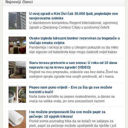
Najnoviji članci
U ovoj zgradi u Kini živi čak 30.000 ljudi, pogledajte ove
nevjerovatne snimke
U stambenom kompleksu Regent International, ogromnoj
zgradi u Qianjiang Century Cityju u poslovnoj četvrti
Hangzhoua u Kini, trenutno živi gotovo 30 hiljada ljudi,
koji nikad ne moraju izaći iz njega. Naime, s obzirom na to da unutar
Ovako izgleda luksuzni bunker rezerviran za bogataše u
zgrade mogu pronaći sve potrepštine koje im zatrebaju, stanari ovog
slučaju smaka svijeta
kompleksa zapravo nemaju potrebe izlaziti izvan njega ako […]
Pandemija i rat koji je izbio u Ukrajini pokazali su da nitko
nije siguran od katastrofa koje mogu zadesiti svijet kakav
poznajemo. I dok se većina ljudi nada da situacija u
svijetu neće postati još gora te da su prijetnje nuklearnim oružjem
Staru terasu pretvorio u san snova: U roku od 10 dana
isprazne, ima i onih koji se spremaju za najgori scenariji. Naime,
napravio raj na krovu zgrade! (VIDEO)
Survival Condo […]
Pogled na ovu prepravku, ostaviće vas bez daha Život na
zadnjem spratu zgrade ima svojih prednosti, ali i mana.
Izloženost kiši, suncu, vetru i snijegu čini da se materijali
brže troše, a terasa poprimi ruiniran izgled. Ovaj muškarac je promijenio
Pepeo nam puno vrijedi – Evo za šta ga sve možete
sve, kada je renovirao terasu i sebi stvorio zaista rajski kutak. Uživajte i
koristiti u kući!
vi u […]
Naše bake koristile su pepeo svakodnevno, a danas se
vraća na velika vrata, jer smo prezasićeni raznim
toksinima iz industrijskih preparata za kućnu higijenu.
Izbjeljivač bez premca Čak i kada se pere najboljim deterdžentima, uz
I ne možete pretpostaviti šta sve može papir za
dodatak izbjeljivača, rublje ne dobija blistavu bjelinu. Možda niste znali
pečenje: 10 sjajnih trikova!
da je cijeđ drvenog pepela fenomenalno sredstvo za pranje bijelog […]
Pored svima poznatog trika da se kolači ne zalijepe za
pleh, papir za pečenje možete upotrijebiti da riješite i još