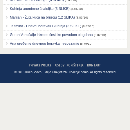
(8.85/10)
Kuhinja anonimne čitateljke (3 SLIKE)
(8.84/10)
Marijan - Žuta kuća na brijegu (12 SLIKA)
(8.83/10)
Jasmina - Dnevni boravak i kuhinja (3 SLIKE)
(8.82/10)
Goran Vam šalje iskrene čestitke povodom blagdana
(8.82/10)
Ana uređenje dnevnog boravka i trepezarije
(8.79/10)
PRIVACY POLICY
USLOVI KORIŠTENJA
KONTAKT
© 2013 KucaSnova - Ideje i savjeti za uređenje doma. All rights reserved