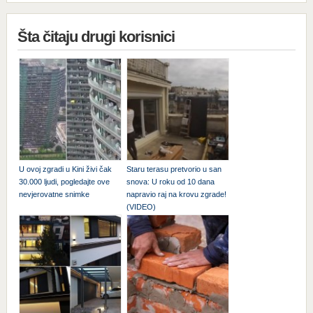
Šta čitaju drugi korisnici
U ovoj zgradi u Kini živi čak
Staru terasu pretvorio u san
30.000 ljudi, pogledajte ove
snova: U roku od 10 dana
nevjerovatne snimke
napravio raj na krovu zgrade!
(VIDEO)