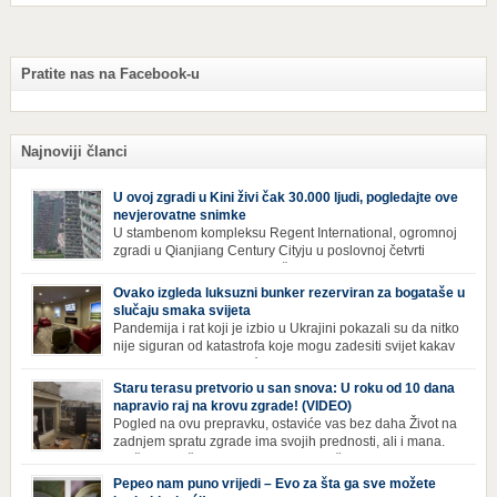
Pratite nas na Facebook-u
Najnoviji članci
U ovoj zgradi u Kini živi čak 30.000 ljudi, pogledajte ove
nevjerovatne snimke
U stambenom kompleksu Regent International, ogromnoj
zgradi u Qianjiang Century Cityju u poslovnoj četvrti
Hangzhoua u Kini, trenutno živi gotovo 30 hiljada ljudi,
koji nikad ne moraju izaći iz njega. Naime, s obzirom na to da unutar
Ovako izgleda luksuzni bunker rezerviran za bogataše u
zgrade mogu pronaći sve potrepštine koje im zatrebaju, stanari ovog
slučaju smaka svijeta
kompleksa zapravo nemaju potrebe izlaziti izvan njega ako […]
Pandemija i rat koji je izbio u Ukrajini pokazali su da nitko
nije siguran od katastrofa koje mogu zadesiti svijet kakav
poznajemo. I dok se većina ljudi nada da situacija u
svijetu neće postati još gora te da su prijetnje nuklearnim oružjem
Staru terasu pretvorio u san snova: U roku od 10 dana
isprazne, ima i onih koji se spremaju za najgori scenariji. Naime,
napravio raj na krovu zgrade! (VIDEO)
Survival Condo […]
Pogled na ovu prepravku, ostaviće vas bez daha Život na
zadnjem spratu zgrade ima svojih prednosti, ali i mana.
Izloženost kiši, suncu, vetru i snijegu čini da se materijali
brže troše, a terasa poprimi ruiniran izgled. Ovaj muškarac je promijenio
Pepeo nam puno vrijedi – Evo za šta ga sve možete
sve, kada je renovirao terasu i sebi stvorio zaista rajski kutak. Uživajte i