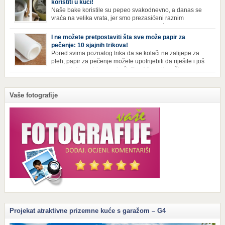
koristiti u kući!
vi u […]
Naše bake koristile su pepeo svakodnevno, a danas se
vraća na velika vrata, jer smo prezasićeni raznim
toksinima iz industrijskih preparata za kućnu higijenu.
Izbjeljivač bez premca Čak i kada se pere najboljim deterdžentima, uz
I ne možete pretpostaviti šta sve može papir za
dodatak izbjeljivača, rublje ne dobija blistavu bjelinu. Možda niste znali
pečenje: 10 sjajnih trikova!
da je cijeđ drvenog pepela fenomenalno sredstvo za pranje bijelog […]
Pored svima poznatog trika da se kolači ne zalijepe za
pleh, papir za pečenje možete upotrijebiti da riješite i još
neke sitnije probleme u kući. Evo 10 novih načina za
upotrebu papira za pečenje koji će vam učiniti život lakšim i eliminisati
male smetnje koje često niko ne zna kako da popravi! Uglancajte česme
Papirom […]
Vaše fotografije
Projekat atraktivne prizemne kuće s garažom – G4