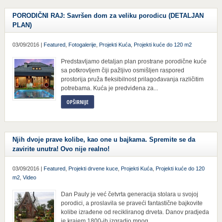
PORODIČNI RAJ: Savršen dom za veliku porodicu (DETALJAN
PLAN)
03/09/2016 |
Featured
,
Fotogalerije
,
Projekti Kuća
,
Projekti kuće do 120 m2
Predstavljamo detaljan plan prostrane porodične kuće
sa potkrovljem čiji pažljivo osmišljen raspored
prostorija pruža fleksibilnost prilagođavanja različitim
potrebama. Kuća je predviđena za...
OPŠIRNIJE
Njih dvoje prave kolibe, kao one u bajkama. Spremite se da
zavirite unutra! Ovo nije realno!
03/09/2016 |
Featured
,
Projekti drvene kuce
,
Projekti Kuća
,
Projekti kuće do 120
m2
,
Video
Dan Pauly je već četvrta generacija stolara u svojoj
porodici, a proslavila se praveći fantastične bajkovite
kolibe izrađene od recikliranog drveta. Danov pradjeda
je krajem 1800-ih izgradio mnog...