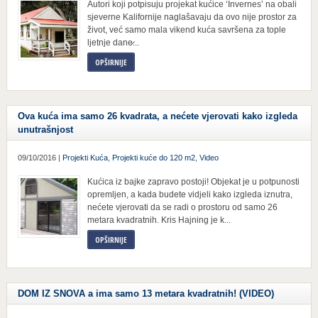
Autori koji potpisuju projekat kućice ‘Invernes’ na obali
sjeverne Kalifornije naglašavaju da ovo nije prostor za
život, već samo mala vikend kuća savršena za tople
ljetnje dane̷...
OPŠIRNIJE
Ova kuća ima samo 26 kvadrata, a nećete vjerovati kako izgleda
unutrašnjost
09/10/2016 |
Projekti Kuća
,
Projekti kuće do 120 m2
,
Video
Kućica iz bajke zapravo postoji! Objekat je u potpunosti
opremljen, a kada budete vidjeli kako izgleda iznutra,
nećete vjerovati da se radi o prostoru od samo 26
metara kvadratnih. Kris Hajning je k...
OPŠIRNIJE
DOM IZ SNOVA a ima samo 13 metara kvadratnih! (VIDEO)