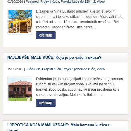
01/10/2016 |
Featured
,
Projekti Kuća
,
Projekti kuće do 120 m2
,
Video
Dizajnerka Vina Lustado oduševila je svijet svojim
skromnim, a i te kako efikasnim domom. Vjerovali ili ne,
u kućici od samo 13 metara kvadratnih ova žena živi
komotan i lagodan život. Dizajnerka...
OPŠIRNIJE
NAJLJEPŠE MALE KUĆE: Koja je po vašem ukusu?
15/09/2016 |
Kuće i Vile
,
Projekti Kuća
,
Projekti prizemne kuće
,
Video
Evidentno je da postoje ljudi koji ne teže za ogromnom
kućom sa velikim brojem soba u kojima ne stignu
boraviti zbog posla, zbog navike u par prostorija koje
su zapravo dovoljne. Male kuće itekako ...
OPŠIRNIJE
LJEPOTICA KOJA MAMI UZDAHE: Mala kamena kućica u
prirodi