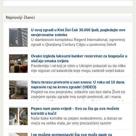
Najnoviji članci
U ovoj zgradi u Kini živi čak 30.000 ljudi, pogledajte ove
nevjerovatne snimke
U stambenom kompleksu Regent International, ogromnoj
zgradi u Qianjiang Century Cityju u poslovnoj četvrti
Hangzhoua u Kini, trenutno živi gotovo 30 hiljada ljudi,
koji nikad ne moraju izaći iz njega. Naime, s obzirom na to da unutar
Ovako izgleda luksuzni bunker rezerviran za bogataše u
zgrade mogu pronaći sve potrepštine koje im zatrebaju, stanari ovog
slučaju smaka svijeta
kompleksa zapravo nemaju potrebe izlaziti izvan njega ako […]
Pandemija i rat koji je izbio u Ukrajini pokazali su da nitko
nije siguran od katastrofa koje mogu zadesiti svijet kakav
poznajemo. I dok se većina ljudi nada da situacija u
svijetu neće postati još gora te da su prijetnje nuklearnim oružjem
Staru terasu pretvorio u san snova: U roku od 10 dana
isprazne, ima i onih koji se spremaju za najgori scenariji. Naime,
napravio raj na krovu zgrade! (VIDEO)
Survival Condo […]
Pogled na ovu prepravku, ostaviće vas bez daha Život na
zadnjem spratu zgrade ima svojih prednosti, ali i mana.
Izloženost kiši, suncu, vetru i snijegu čini da se materijali
brže troše, a terasa poprimi ruiniran izgled. Ovaj muškarac je promijenio
Pepeo nam puno vrijedi – Evo za šta ga sve možete
sve, kada je renovirao terasu i sebi stvorio zaista rajski kutak. Uživajte i
koristiti u kući!
vi u […]
Naše bake koristile su pepeo svakodnevno, a danas se
vraća na velika vrata, jer smo prezasićeni raznim
toksinima iz industrijskih preparata za kućnu higijenu.
Izbjeljivač bez premca Čak i kada se pere najboljim deterdžentima, uz
I ne možete pretpostaviti šta sve može papir za