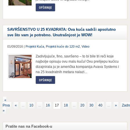
OPŠIRNIJE
SAVRŠENSTVO U 25 KVADRATA: Ova kuća sadrži apsolutno
sve što vam je potrebno. Unutrašnjost je WOW!
01/09/2016 |
Projekti Kuća
,
Projekti kuće do 120 m2
,
Video
Zadivljujuće, fino, savršeno – to bi bile tri reči koje
najbolje opisuju ovu malu kuću! Ovu prelijepu kućicu
dizajnirala ju je američka kompanija Avava Systems i
na 25 kvadratnih metara nalazi...
OPŠIRNIJE
«
Prva
«
...
10
...
16
17
18
...
20
30
40
...
»
Zadn
»
Pratite nas na Facebook-u