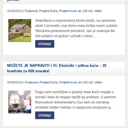
11/09/2016 |
Featured
,
Projekti Kuća
,
Projekti kuće do 120 m2
,
Video
Smještena u neposrednoj blizini plaže, na sjevernoj
obali Cornwalla, ova divna mala koliba mami uzdahe.
Okružena prekrasnom prirodom, san je svakoga tko
želi pobjeći od gužve i uživati u mirsu ...
OPŠIRNIJE
MOŽETE JE NAPRAVITI I VI: Ekološki i jeftina kuća – 35
kvadrata za 600 maraka!
06/09/2016 |
Featured
,
Projekti Kuća
,
Projekti kuće do 120 m2
,
Video
Dugo sam razmišljao o gradnji male kuće negdje u
prirodi i kako bi mogao riješiti taj problem. U jednom
francuskom dokumentarcu čuo sam za iranskog
arhitekta Nader Halilija i o njegovom programu g...
OPŠIRNIJE