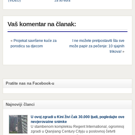
(VIDEO)
za 50 eura
Vaš komentar na članak:
«
Projekat savršene kuće za
I ne možete pretpostaviti šta sve
porodicu sa djecom
može papir za pečenje: 10 sjajnih
trikova!
»
Pratite nas na Facebook-u
Najnoviji članci
U ovoj zgradi u Kini živi čak 30.000 ljudi, pogledajte ove
nevjerovatne snimke
U stambenom kompleksu Regent International, ogromnoj
zgradi u Qianjiang Century Cityju u poslovnoj četvrti