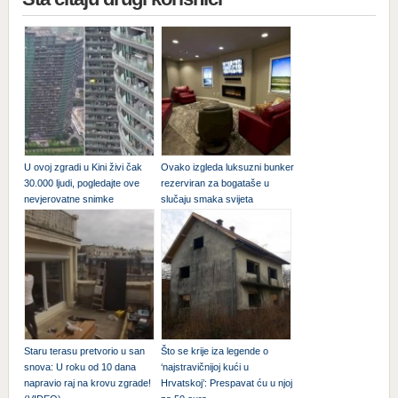
U ovoj zgradi u Kini živi čak
Ovako izgleda luksuzni bunker
30.000 ljudi, pogledajte ove
rezerviran za bogataše u
nevjerovatne snimke
slučaju smaka svijeta
Staru terasu pretvorio u san
Što se krije iza legende o
snova: U roku od 10 dana
‘najstravičnijoj kući u
napravio raj na krovu zgrade!
Hrvatskoj’: Prespavat ću u njoj