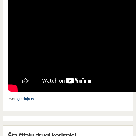
Izvor:
gradnja.rs
Šta čitaju drugi korisnici