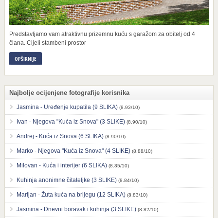
Predstavljamo vam atraktivnu prizemnu kuću s garažom za obitelj od 4
člana. Cijeli stambeni prostor
OPŠIRNIJE
Najbolje ocijenjene fotografije korisnika
Jasmina - Uređenje kupatila (9 SLIKA)
(8.93/10)
Ivan - Njegova "Kuća iz Snova" (3 SLIKE)
(8.90/10)
Andrej - Kuća iz Snova (6 SLIKA)
(8.90/10)
Marko - Njegova "Kuća iz Snova" (4 SLIKE)
(8.88/10)
Milovan - Kuća i interijer (6 SLIKA)
(8.85/10)
Kuhinja anonimne čitateljke (3 SLIKE)
(8.84/10)
Marijan - Žuta kuća na brijegu (12 SLIKA)
(8.83/10)
Jasmina - Dnevni boravak i kuhinja (3 SLIKE)
(8.82/10)