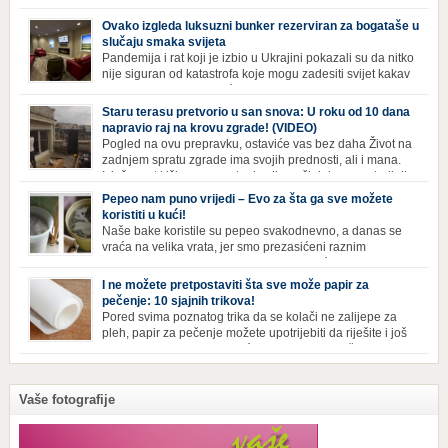
Hangzhoua u Kini, trenutno živi gotovo 30 hiljada ljudi,
koji nikad ne moraju izaći iz njega. Naime, s obzirom na to da unutar
Ovako izgleda luksuzni bunker rezerviran za bogataše u
zgrade mogu pronaći sve potrepštine koje im zatrebaju, stanari ovog
slučaju smaka svijeta
kompleksa zapravo nemaju potrebe izlaziti izvan njega ako […]
Pandemija i rat koji je izbio u Ukrajini pokazali su da nitko
nije siguran od katastrofa koje mogu zadesiti svijet kakav
poznajemo. I dok se većina ljudi nada da situacija u
svijetu neće postati još gora te da su prijetnje nuklearnim oružjem
Staru terasu pretvorio u san snova: U roku od 10 dana
isprazne, ima i onih koji se spremaju za najgori scenariji. Naime,
napravio raj na krovu zgrade! (VIDEO)
Survival Condo […]
Pogled na ovu prepravku, ostaviće vas bez daha Život na
zadnjem spratu zgrade ima svojih prednosti, ali i mana.
Izloženost kiši, suncu, vetru i snijegu čini da se materijali
brže troše, a terasa poprimi ruiniran izgled. Ovaj muškarac je promijenio
Pepeo nam puno vrijedi – Evo za šta ga sve možete
sve, kada je renovirao terasu i sebi stvorio zaista rajski kutak. Uživajte i
koristiti u kući!
vi u […]
Naše bake koristile su pepeo svakodnevno, a danas se
vraća na velika vrata, jer smo prezasićeni raznim
toksinima iz industrijskih preparata za kućnu higijenu.
Izbjeljivač bez premca Čak i kada se pere najboljim deterdžentima, uz
I ne možete pretpostaviti šta sve može papir za
dodatak izbjeljivača, rublje ne dobija blistavu bjelinu. Možda niste znali
pečenje: 10 sjajnih trikova!
da je cijeđ drvenog pepela fenomenalno sredstvo za pranje bijelog […]
Pored svima poznatog trika da se kolači ne zalijepe za
pleh, papir za pečenje možete upotrijebiti da riješite i još
neke sitnije probleme u kući. Evo 10 novih načina za
upotrebu papira za pečenje koji će vam učiniti život lakšim i eliminisati
male smetnje koje često niko ne zna kako da popravi! Uglancajte česme
Papirom […]
Vaše fotografije