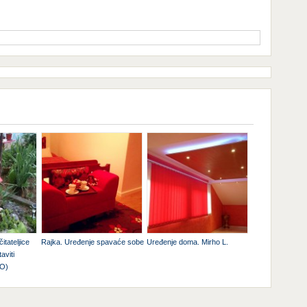
itateljice
Rajka. Uređenje spavaće sobe
Uređenje doma. Mirho L.
aviti
TO)