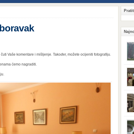
Prati
 boravak
Najno
čuti Vaše komentare i mišljenje. Također, možete ocijeniti fotografiju.
cjenama ćemo nagraditi.
Qian
Hang
ju.
ljud
obzi
potr
komp
sigu
njeg
kaka
situ
prij
koji
Surv
vas 
svoj
vetru
tera