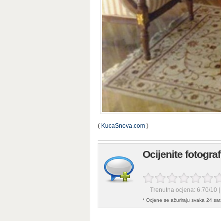
(
KucaSnova.com
)
Ocijenite fotogra
Trenutna ocjena:
6.70
/
10
|
* Ocjene se ažuriraju svaka 24 sat