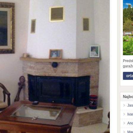
Preds
garažo
OPŠI
Najbo
Jas
Iva
And
Mar