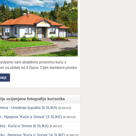
tavljamo vam atraktivnu prizemnu kuću s
m za obitelj od 4 člana. Cijeli stambeni prostor
RNIJE
lje ocijenjene fotografije korisnika
mina - Uređenje kupatila (9 SLIKA)
(8.93/10)
n - Njegova "Kuća iz Snova" (3 SLIKE)
(8.90/10)
rej - Kuća iz Snova (6 SLIKA)
(8.90/10)
ko - Njegova "Kuća iz Snova" (4 SLIKE)
(8.88/10)