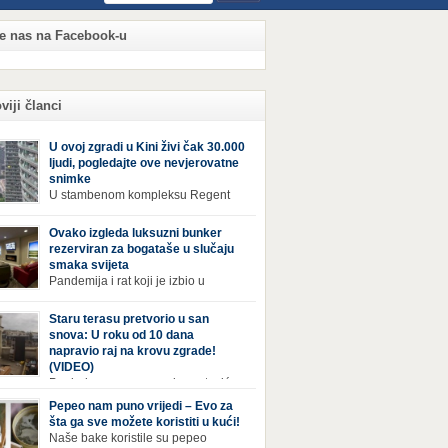
te nas na Facebook-u
viji članci
U ovoj zgradi u Kini živi čak 30.000
ljudi, pogledajte ove nevjerovatne
snimke
U stambenom kompleksu Regent
International, ogromnoj zgradi u
jiang Century Cityju u poslovnoj četvrti
Ovako izgleda luksuzni bunker
zhoua u Kini, trenutno živi gotovo 30 hiljada
rezerviran za bogataše u slučaju
i, koji nikad ne moraju izaći iz njega. Naime, s
smaka svijeta
rom na to da unutar zgrade mogu pronaći sve
Pandemija i rat koji je izbio u
epštine koje im zatrebaju, stanari ovog
Ukrajini pokazali su da nitko nije
leksa zapravo nemaju potrebe izlaziti izvan
ran od katastrofa koje mogu zadesiti svijet
Staru terasu pretvorio u san
a ako […]
v poznajemo. I dok se većina ljudi nada da
snova: U roku od 10 dana
acija u svijetu neće postati još gora te da su
napravio raj na krovu zgrade!
etnje nuklearnim oružjem isprazne, ima i onih
(VIDEO)
 se spremaju za najgori scenariji. Naime,
Pogled na ovu prepravku, ostaviće
ival Condo […]
bez daha Život na zadnjem spratu zgrade ima
Pepeo nam puno vrijedi – Evo za
ih prednosti, ali i mana. Izloženost kiši, suncu,
šta ga sve možete koristiti u kući!
 i snijegu čini da se materijali brže troše, a
Naše bake koristile su pepeo
sa poprimi ruiniran izgled. Ovaj muškarac je