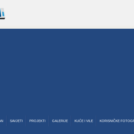
AN
SAVJETI
PROJEKTI
GALERIJE
KUĆE I VILE
KORISNIČKE FOTOG