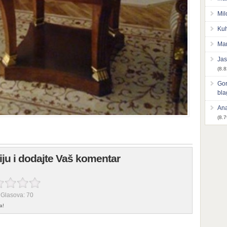
Mil
Kuh
Mar
Jas
(8.8
Gor
bl
Ana
(8.7
fiju i dodajte Vaš komentar
 Glasova:
70
a!