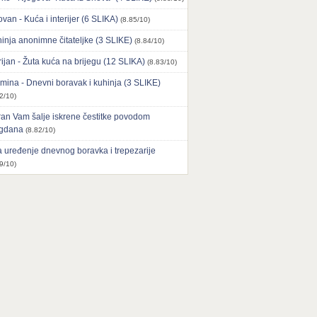
ovan - Kuća i interijer (6 SLIKA)
(8.85/10)
inja anonimne čitateljke (3 SLIKE)
(8.84/10)
ijan - Žuta kuća na brijegu (12 SLIKA)
(8.83/10)
mina - Dnevni boravak i kuhinja (3 SLIKE)
2/10)
an Vam šalje iskrene čestitke povodom
agdana
(8.82/10)
 uređenje dnevnog boravka i trepezarije
9/10)