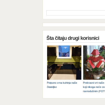
Šta čitaju drugi korisnici
Potpuno crna kuhinja naše
Prekrasni vrt naše č
čitateljke
koji nikoga neće ost
ravnodušnim (FO