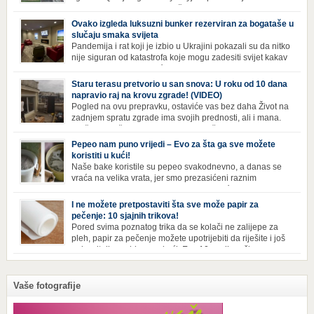
Hangzhoua u Kini, trenutno živi gotovo 30 hiljada ljudi,
koji nikad ne moraju izaći iz njega. Naime, s obzirom na to da unutar
Ovako izgleda luksuzni bunker rezerviran za bogataše u
zgrade mogu pronaći sve potrepštine koje im zatrebaju, stanari ovog
slučaju smaka svijeta
kompleksa zapravo nemaju potrebe izlaziti izvan njega ako […]
Pandemija i rat koji je izbio u Ukrajini pokazali su da nitko
nije siguran od katastrofa koje mogu zadesiti svijet kakav
poznajemo. I dok se većina ljudi nada da situacija u
svijetu neće postati još gora te da su prijetnje nuklearnim oružjem
Staru terasu pretvorio u san snova: U roku od 10 dana
isprazne, ima i onih koji se spremaju za najgori scenariji. Naime,
napravio raj na krovu zgrade! (VIDEO)
Survival Condo […]
Pogled na ovu prepravku, ostaviće vas bez daha Život na
zadnjem spratu zgrade ima svojih prednosti, ali i mana.
Izloženost kiši, suncu, vetru i snijegu čini da se materijali
brže troše, a terasa poprimi ruiniran izgled. Ovaj muškarac je promijenio
Pepeo nam puno vrijedi – Evo za šta ga sve možete
sve, kada je renovirao terasu i sebi stvorio zaista rajski kutak. Uživajte i
koristiti u kući!
vi u […]
Naše bake koristile su pepeo svakodnevno, a danas se
vraća na velika vrata, jer smo prezasićeni raznim
toksinima iz industrijskih preparata za kućnu higijenu.
Izbjeljivač bez premca Čak i kada se pere najboljim deterdžentima, uz
I ne možete pretpostaviti šta sve može papir za
dodatak izbjeljivača, rublje ne dobija blistavu bjelinu. Možda niste znali
pečenje: 10 sjajnih trikova!
da je cijeđ drvenog pepela fenomenalno sredstvo za pranje bijelog […]
Pored svima poznatog trika da se kolači ne zalijepe za
pleh, papir za pečenje možete upotrijebiti da riješite i još
neke sitnije probleme u kući. Evo 10 novih načina za
upotrebu papira za pečenje koji će vam učiniti život lakšim i eliminisati
male smetnje koje često niko ne zna kako da popravi! Uglancajte česme
Papirom […]
Vaše fotografije