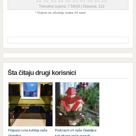
Trenutna ocjena:
7.59
/
10
| Glasova:
113
* Ocjene se ažuriraju svaka 24 sata!
Šta čitaju drugi korisnici
Potpuno crna kuhinja naše
Prekrasni vrt naše čitateljice
čitateljke
koji nikoga neće ostaviti