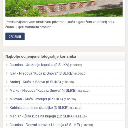
Predstavljamo vam atraktivnu prizemnu kuću s garažom za obitelj od 4
člana. Cijeli stambeni prostor
OPŠIRNIJE
Najbolje ocijenjene fotografije korisnika
Jasmina - Uređenje kupatila (9 SLIKA)
(8.93/10)
Ivan - Njegova "Kuća iz Snova" (3 SLIKE)
(8.90/10)
Andrej - Kuća iz Snova (6 SLIKA)
(8.90/10)
Marko - Njegova "Kuća iz Snova" (4 SLIKE)
(8.88/10)
Milovan - Kuća i interijer (6 SLIKA)
(8.85/10)
Kuhinja anonimne čitateljke (3 SLIKE)
(8.84/10)
Marijan - Žuta kuća na brijegu (12 SLIKA)
(8.83/10)
Jasmina - Dnevni boravak i kuhinja (3 SLIKE)
(8.82/10)