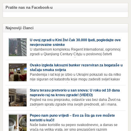
Pratite nas na Facebook-u
Najnoviji članci
U ovoj zgradi u Kini živi čak 30.000 ljudi, pogledajte ove
nevjerovatne snimke
U stambenom kompleksu Regent International, ogromnoj
zgradi u Qianjiang Century Cityju u poslovnoj četvrti
Hangzhoua u Kini, trenutno živi gotovo 30 hiljada ljudi,
koji nikad ne moraju izaći iz njega. Naime, s obzirom na to da unutar
Ovako izgleda luksuzni bunker rezerviran za bogataše u
zgrade mogu pronaći sve potrepštine koje im zatrebaju, stanari ovog
slučaju smaka svijeta
kompleksa zapravo nemaju potrebe izlaziti izvan njega ako […]
Pandemija i rat koji je izbio u Ukrajini pokazali su da nitko
nije siguran od katastrofa koje mogu zadesiti svijet kakav
poznajemo. I dok se većina ljudi nada da situacija u
svijetu neće postati još gora te da su prijetnje nuklearnim oružjem
Staru terasu pretvorio u san snova: U roku od 10 dana
isprazne, ima i onih koji se spremaju za najgori scenariji. Naime,
napravio raj na krovu zgrade! (VIDEO)
Survival Condo […]
Pogled na ovu prepravku, ostaviće vas bez daha Život na
zadnjem spratu zgrade ima svojih prednosti, ali i mana.
Izloženost kiši, suncu, vetru i snijegu čini da se materijali
brže troše, a terasa poprimi ruiniran izgled. Ovaj muškarac je promijenio
Pepeo nam puno vrijedi – Evo za šta ga sve možete
sve, kada je renovirao terasu i sebi stvorio zaista rajski kutak. Uživajte i
koristiti u kući!
vi u […]
Naše bake koristile su pepeo svakodnevno, a danas se
vraća na velika vrata, jer smo prezasićeni raznim