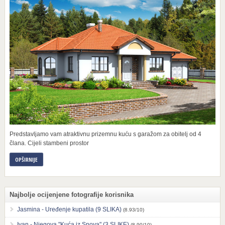
Predstavljamo vam atraktivnu prizemnu kuću s garažom za obitelj od 4
člana. Cijeli stambeni prostor
OPŠIRNIJE
Najbolje ocijenjene fotografije korisnika
Jasmina - Uređenje kupatila (9 SLIKA)
(8.93/10)
Ivan - Njegova "Kuća iz Snova" (3 SLIKE)
(8.90/10)