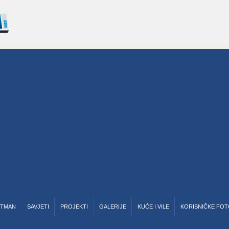
RTMAN
SAVJETI
PROJEKTI
GALERIJE
KUĆE I VILE
KORISNIČKE FOT