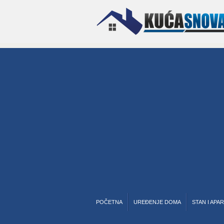
POČETNA
UREĐENJE DOMA
STAN I APA