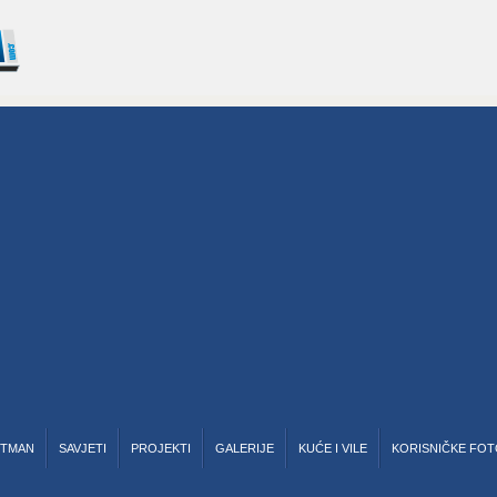
RTMAN
SAVJETI
PROJEKTI
GALERIJE
KUĆE I VILE
KORISNIČKE FOT