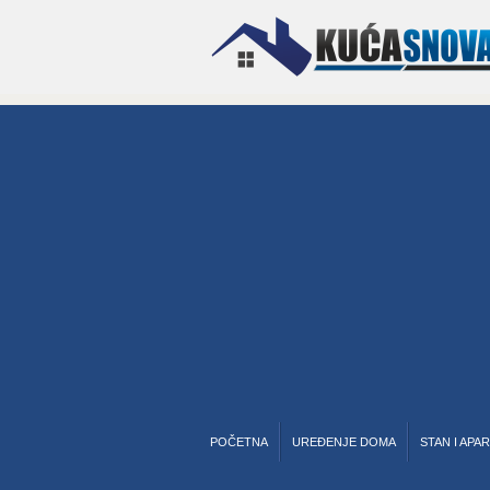
POČETNA
UREĐENJE DOMA
STAN I APA