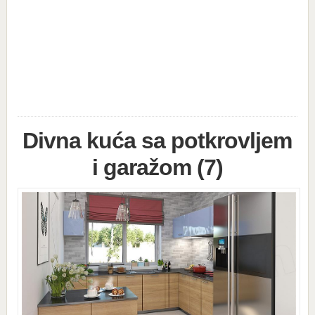
Divna kuća sa potkrovljem
i garažom (7)