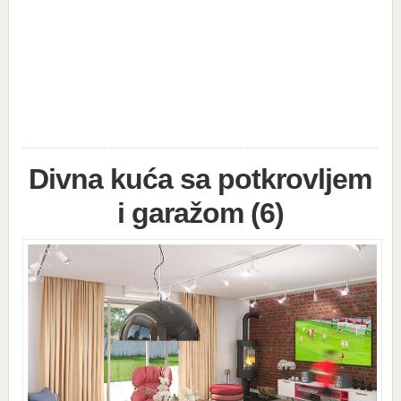
Divna kuća sa potkrovljem
i garažom (6)