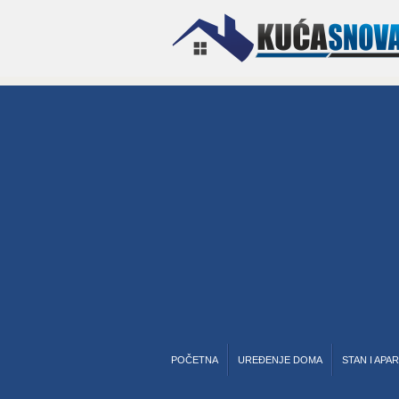
POČETNA
UREĐENJE DOMA
STAN I APA