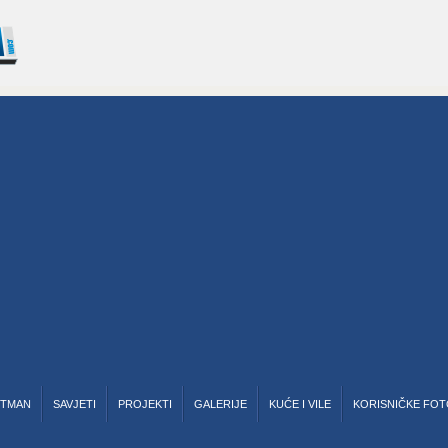
RTMAN
SAVJETI
PROJEKTI
GALERIJE
KUĆE I VILE
KORISNIČKE FOT