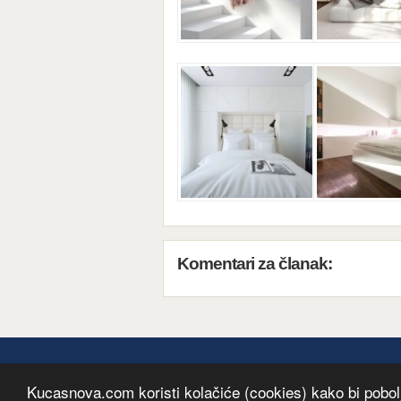
Komentari za članak:
Kucasnova.com koristi kolačiće (cookies) kako bi pobolj