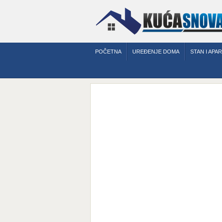
POČETNA
UREĐENJE DOMA
STAN I APA