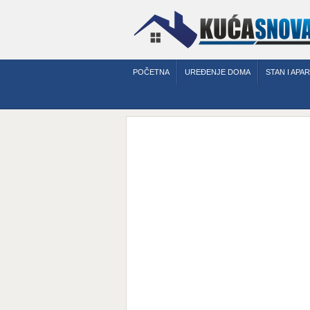
POČETNA
UREĐENJE DOMA
STAN I APA