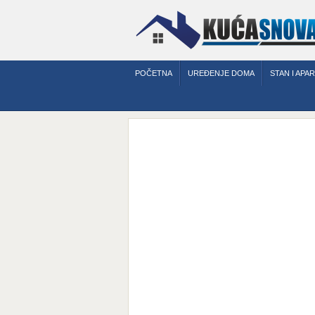
POČETNA
UREĐENJE DOMA
STAN I APA